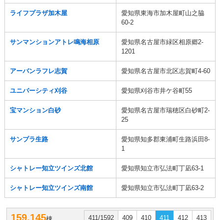
ライフプラザ加木屋
愛知県東海市加木屋町山之脇
60-2
サンマンションアトレ鳴海相原
愛知県名古屋市緑区相原郷2-
1201
アーバンラフレ志賀
愛知県名古屋市北区志賀町4-60
ユニバーシティ刈谷
愛知県刈谷市井ケ谷町55
宝マンション白砂
愛知県名古屋市瑞穂区白砂町2-
25
サンプラ生路
愛知県知多郡東浦町生路浜田8-
1
シャトレー知立ツインズ北館
愛知県知立市弘法町丁凪63-1
シャトレー知立ツインズ南館
愛知県知立市弘法町丁凪63-2
159,145
411/1592
409
410
411
412
413
棟