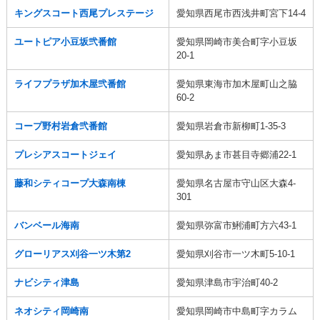
キングスコート西尾プレステージ
愛知県西尾市西浅井町宮下14-4
ユートピア小豆坂弐番館
愛知県岡崎市美合町字小豆坂
20-1
ライフプラザ加木屋弐番館
愛知県東海市加木屋町山之脇
60-2
コープ野村岩倉弐番館
愛知県岩倉市新柳町1-35-3
プレシアスコートジェイ
愛知県あま市甚目寺郷浦22-1
藤和シティコープ大森南棟
愛知県名古屋市守山区大森4-
301
バンベール海南
愛知県弥富市鯏浦町方六43-1
グローリアス刈谷一ツ木第2
愛知県刈谷市一ツ木町5-10-1
ナビシティ津島
愛知県津島市宇治町40-2
ネオシティ岡崎南
愛知県岡崎市中島町字カラム