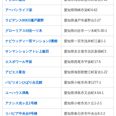
アーバンライフ栄
愛知県岡崎市栄町4-62
ラビデンスIKKO瀬戸菱野
愛知県瀬戸市菱野台2-27
グローリアス刈谷一ツ木
愛知県刈谷市一ツ木町5-30-1
ナビウッディ一宮マンション2番館
愛知県一宮市浅井町江森1-1
サンマンションアトレ上飯田
愛知県名古屋市北区新堀町3
エスポワール平坂
愛知県西尾市平坂町17-5
アピエス富吉
愛知県海部郡蟹江町富吉1-22
パビリオンひばり台北館
愛知県小牧市舟津1277-1
ユーハウス津島
愛知県津島市又吉町4-54-1
アクシス光ヶ丘1号棟
愛知県小牧市光ケ丘1-2-1
リバピア中央台9号棟
愛知県春日井市中央台8-2-2