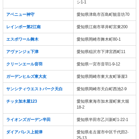
シ1-1
アベニュー神守
愛知県津島市百島町観音坊70
レインボー第2江南
愛知県江南市草井町宮東200
エスポワール舞木
愛知県岡崎市舞木町80-1
アヴァンジェ下津
愛知県稲沢市下津宮西町11
クリーンエール音羽
愛知県一宮市音羽1-9-12
ガーデンヒルズ東大友
愛知県岡崎市東大友町筆屋3
サンシティウエストパーク天白
愛知県岡崎市天白町西池2-9
チッタ加木屋123
愛知県東海市加木屋町東大堀
18-2
ライオンズガーデン半田
愛知県半田市乙川新町1-22-1
ダイアパレス上前津
愛知県名古屋市中区千代田2-
25-13