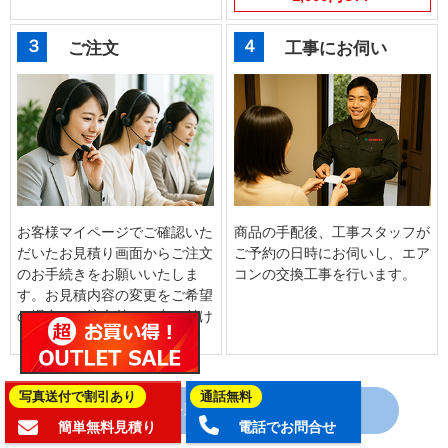
３
４
ご注文
工事にお伺い
お客様マイページでご確認いた
商品の手配後、工事スタッフが
だいたお見積り画面からご注文
ご予約の日時にお伺いし、エア
のお手続きをお願いいたしま
コンの交換工事を行います。
す。お見積内容の変更をご希望
の場合はご注文前にお申し付け
ください。
写真送付で割引あり
通話無料
エアコン取付工事までの流れ
簡単無料見積り
電話でお問合せ