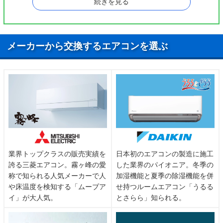
続きを見る
片瀬江ノ島駅、鵠沼海岸駅、湘南台駅、善行
小田急江ノ島線
駅、長後駅、藤沢駅、藤沢本町駅、本鵠沼駅、
六会日大前駅
メーカーから交換するエアコンを選ぶ
相鉄いずみ野線
湘南台駅
東海道本線
辻堂駅、藤沢駅
業界トップクラスの販売実績を
日本初のエアコンの製造に施工
誇る三菱エアコン。霧ヶ峰の愛
した業界のパイオニア。冬季の
称で知られる人気メーカーで人
加湿機能と夏季の除湿機能を併
や床温度を検知する「ムーブア
せ持つルームエアコン「うるる
イ」が大人気。
とさらら」知られる。