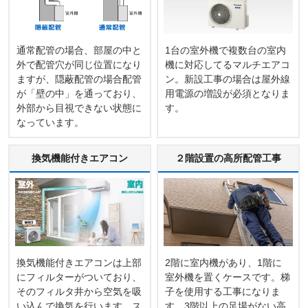
通常配管の場合、部屋の中と
1台の室外機で複数台の室内
外で配管穴が同じ位置になり
機に対応してるマルチエアコ
ますが、隠蔽配管の場合配管
ン。新設工事の場合は屋外線
が「壁の中」を通っており、
用電源の増設が必須となりま
外部から目視できない状態に
す。
なっています。
換気機能付きエアコン
２階設置の高所配管工事
換気機能付きエアコンは上部
2階に室内機があり、1階に
にフィルターがついており、
室外機を置くケースです。梯
そのフィルタ井から空気を吸
子を使用する工事になりま
い込んで換気を行います。ス
す。3階以上の足場がない高