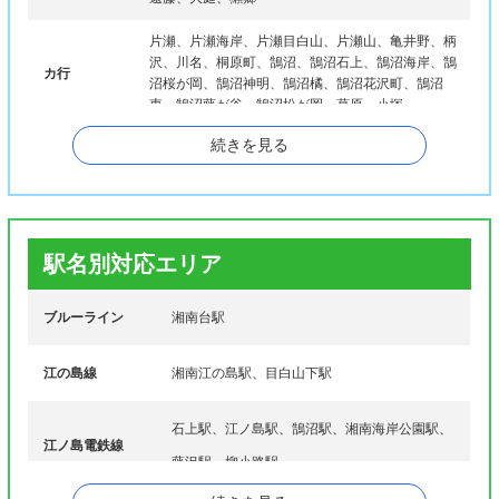
片瀬、片瀬海岸、片瀬目白山、片瀬山、亀井野、柄
沢、川名、桐原町、鵠沼、鵠沼石上、鵠沼海岸、鵠
カ行
沼桜が岡、鵠沼神明、鵠沼橘、鵠沼花沢町、鵠沼
東、鵠沼藤が谷、鵠沼松が岡、葛原、小塚
続きを見る
下土棚、城南、湘南台、菖蒲沢、白旗、善行、善行
サ行
坂、善行団地
大鋸、高倉、高谷、立石、長後、辻堂、辻堂神台、
タ行
辻堂新町、辻堂太平台、辻堂西海岸、辻堂東海岸、
辻堂元町、土棚、天神町
駅名別対応エリア
ナ行
並木台、西富、西俣野
ブルーライン
湘南台駅
羽鳥、花の木、藤が岡、藤沢、本鵠沼、本町、本藤
ハ行
沢
江の島線
湘南江の島駅、目白山下駅
マ行
みその台、南藤沢、宮原、宮前、弥勒寺、村岡東
石上駅、江ノ島駅、鵠沼駅、湘南海岸公園駅、
江ノ島電鉄線
ヤ行
用田
藤沢駅、柳小路駅
ワ行
渡内