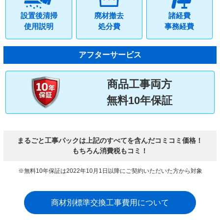
設置後清掃
廃材撤去
諸経費
使用説明
処分費
事務経費
アフターサービス
商品工事両方
無料10年保証
まるごと工事パックは上記のすべてを含んだコミコミ価格！
もちろん消費税もコミ！
※無料10年保証は2022年10月1日以降にご契約いただいた方から対象
商材別標準交換工事費用について