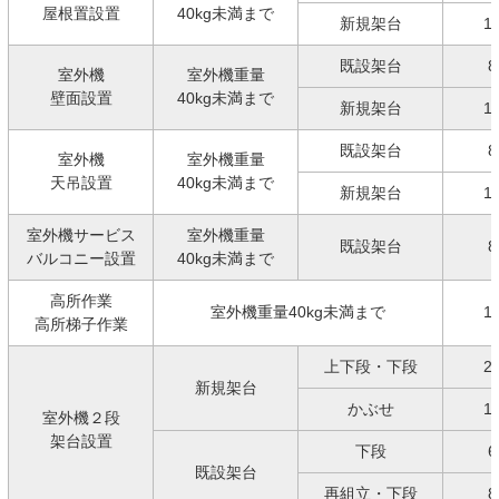
屋根置設置
40kg未満まで
新規架台
1
既設架台
8
室外機
室外機重量
壁面設置
40kg未満まで
新規架台
1
既設架台
8
室外機
室外機重量
天吊設置
40kg未満まで
新規架台
1
室外機サービス
室外機重量
既設架台
8
バルコニー設置
40kg未満まで
高所作業
室外機重量40kg未満まで
1
高所梯子作業
上下段・下段
2
新規架台
かぶせ
1
室外機２段
架台設置
下段
6
既設架台
再組立・下段
8