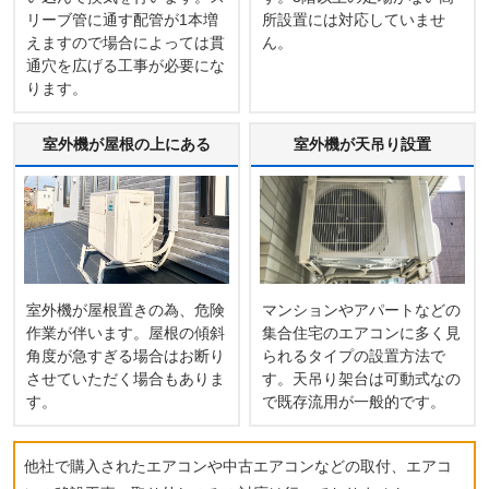
リーブ管に通す配管が1本増
所設置には対応していませ
えますので場合によっては貫
ん。
通穴を広げる工事が必要にな
ります。
室外機が屋根の上にある
室外機が天吊り設置
室外機が屋根置きの為、危険
マンションやアパートなどの
作業が伴います。屋根の傾斜
集合住宅のエアコンに多く見
角度が急すぎる場合はお断り
られるタイプの設置方法で
させていただく場合もありま
す。天吊り架台は可動式なの
す。
で既存流用が一般的です。
他社で購入されたエアコンや中古エアコンなどの取付、エアコ