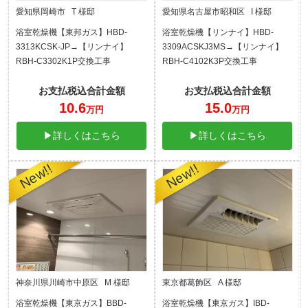
愛知県岡崎市 T 様邸
愛知県名古屋市昭和区 I 様邸
浴室乾燥機【東邦ガス】HBD-
浴室乾燥機【リンナイ】HBD-
3313KCSK-JP→【リンナイ】
3309ACSKJ3MS→【リンナイ】
RBH-C3302K1P交換工事
RBH-C4102K3P交換工事
お支払税込合計金額
お支払税込合計金額
10.6
15.0
万円
万円
▶詳しくはこちら
▶詳しくはこちら
神奈川県川崎市中原区 M 様邸
東京都葛飾区 A 様邸
浴室乾燥機【東京ガス】BBD-
浴室乾燥機【東京ガス】IBD-