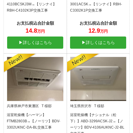
4110BCSKJ3M→【リンナイ】
3001ACSK→【リンナイ】RBH-
RBH-C4102K3P交換工事
C3302K1P交換工事
お支払税込合計金額
お支払税込合計金額
14.8
12.9
万円
万円
▶詳しくはこちら
▶詳しくはこちら
兵庫県神戸市東灘区 T 様邸
埼玉県所沢市 T 様邸
浴室乾燥機【ハーマン】
浴室乾燥機【ナショナル（松
FTMB2803B→【ノーリツ】BDV-
下）】ABD-3299ACSK-J2→【ノ
3302UKNC-DA-BL交換工事
ーリツ】BDV-4106AUKNC-J2-BL