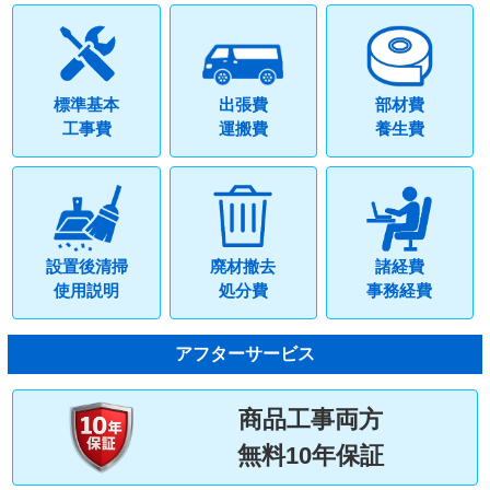
標準基本
出張費
部材費
工事費
運搬費
養生費
設置後清掃
廃材撤去
諸経費
使用説明
処分費
事務経費
アフターサービス
商品工事両方
無料10年保証