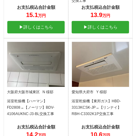
交換工事
お支払税込合計金額
お支払税込合計金額
15.1
13.9
万円
万円
▶詳しくはこちら
▶詳しくはこちら
大阪府大阪市城東区 N 様邸
愛知県大府市 Y 様邸
浴室乾燥機【ハーマン】
浴室乾燥機【東邦ガス】HBD-
FD2808→【ノーリツ】BDV-
3313KCSK-JP→【リンナイ】
4106AUKNC-J3-BL交換工事
RBH-C3302K1P交換工事
お支払税込合計金額
お支払税込合計金額
14.2
10.6
万円
万円