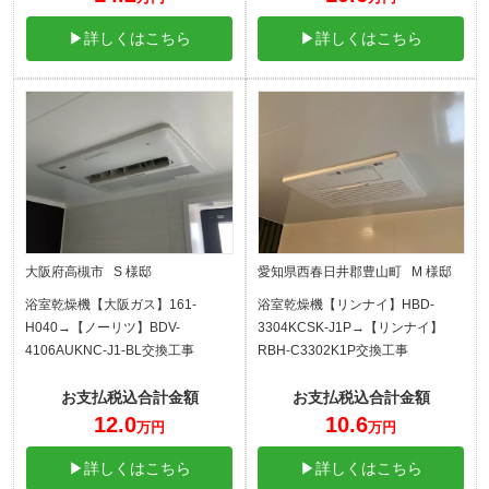
▶詳しくはこちら
▶詳しくはこちら
大阪府高槻市 S 様邸
愛知県西春日井郡豊山町 M 様邸
浴室乾燥機【大阪ガス】161-
浴室乾燥機【リンナイ】HBD-
H040→【ノーリツ】BDV-
3304KCSK-J1P→【リンナイ】
4106AUKNC-J1-BL交換工事
RBH-C3302K1P交換工事
お支払税込合計金額
お支払税込合計金額
12.0
10.6
万円
万円
▶詳しくはこちら
▶詳しくはこちら