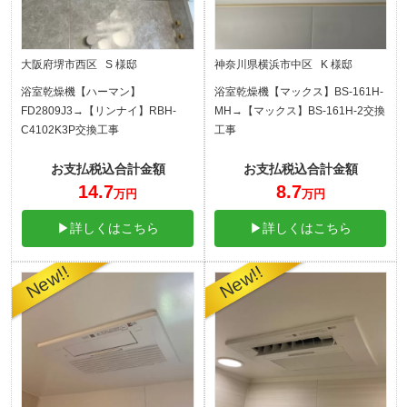
大阪府堺市西区 S 様邸
神奈川県横浜市中区 K 様邸
浴室乾燥機【ハーマン】
浴室乾燥機【マックス】BS-161H-
FD2809J3→【リンナイ】RBH-
MH→【マックス】BS-161H-2交換
C4102K3P交換工事
工事
お支払税込合計金額
お支払税込合計金額
14.7
8.7
万円
万円
▶詳しくはこちら
▶詳しくはこちら