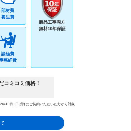
部材費
養生費
商品工事両方
無料10年保証
諸経費
事務経費
だコミコミ価格！
22年10月1日以降にご契約いただいた方から対象
て