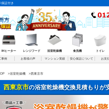
年保証付き
IHヒーター
レンジフード
浴室乾燥機
食洗機
トイレ
工事例
お客様の声
マンション実績
安心保証について
お支
TOP
>
浴室乾燥機
>西東京市
西東京市
の浴室乾燥機交換見積もりが