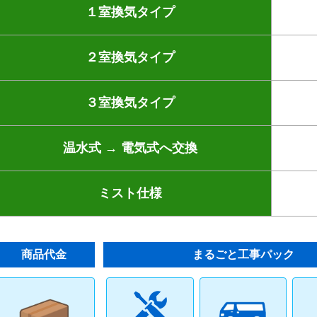
１室換気タイプ
２室換気タイプ
３室換気タイプ
温水式 → 電気式へ交換
ミスト仕様
商品代金
まるごと工事パック