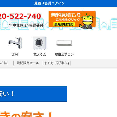
見積り会員ログイン
年中無休 24時間受付
水栓
乾太くん
壁掛エアコン
払方法
期間限定セール
よくある質問FAQ
安い！