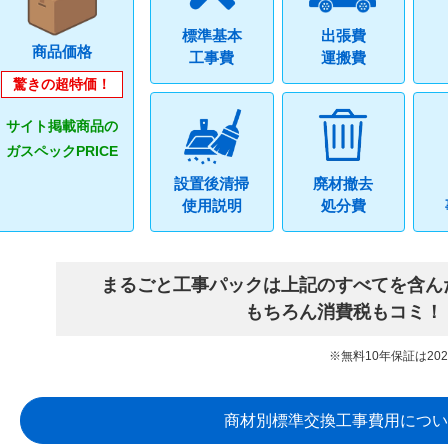
標準基本
出張費
商品価格
工事費
運搬費
驚きの超特価！
サイト掲載商品の
ガスペックPRICE
設置後清掃
廃材撤去
使用説明
処分費
まるごと工事パックは上記のすべてを含ん
もちろん消費税もコミ！
※無料10年保証は20
商材別標準交換工事費用につい