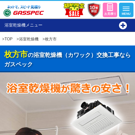
浴室乾燥機メニュー
>
TOP
>
浴室乾燥機
>枚方市
枚方市
の浴室乾燥機（カワック）交換工事なら
ガスペック