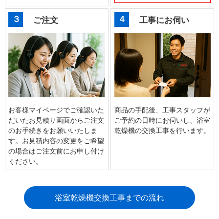
３
４
ご注文
工事にお伺い
お客様マイページでご確認いた
商品の手配後、工事スタッフが
だいたお見積り画面からご注文
ご予約の日時にお伺いし、浴室
のお手続きをお願いいたしま
乾燥機の交換工事を行います。
す。お見積内容の変更をご希望
の場合はご注文前にお申し付け
ください。
浴室乾燥機交換工事までの流れ