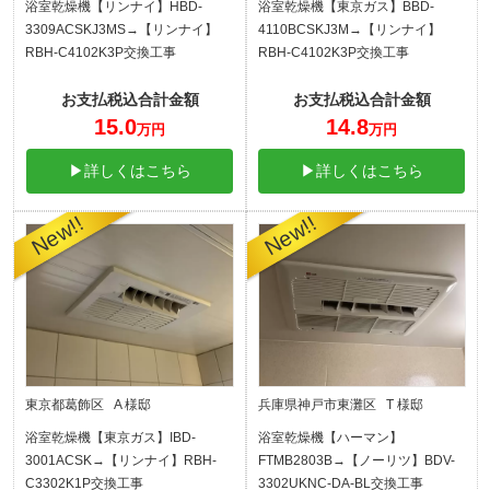
浴室乾燥機【リンナイ】HBD-
浴室乾燥機【東京ガス】BBD-
3309ACSKJ3MS→【リンナイ】
4110BCSKJ3M→【リンナイ】
RBH-C4102K3P交換工事
RBH-C4102K3P交換工事
お支払税込合計金額
お支払税込合計金額
15.0
14.8
万円
万円
▶詳しくはこちら
▶詳しくはこちら
東京都葛飾区 A 様邸
兵庫県神戸市東灘区 T 様邸
浴室乾燥機【東京ガス】IBD-
浴室乾燥機【ハーマン】
3001ACSK→【リンナイ】RBH-
FTMB2803B→【ノーリツ】BDV-
C3302K1P交換工事
3302UKNC-DA-BL交換工事