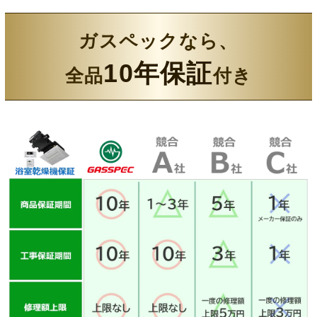
ガスペックなら、
10年保証
全品
付き