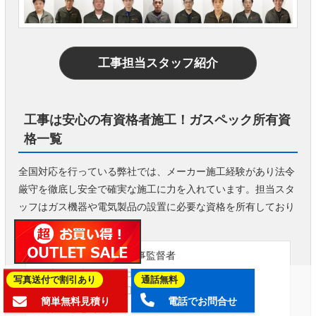
工事担当スタッフ紹介
工事は安心の有資格者施工！ガスペック所有資
格一覧
全国対応を行っている弊社では、メーカー施工経験があり法令
厳守を徹底し安全で確実な施工に力を入れています。担当スタ
ッフはガス機器や電気製品の設置に必要な資格を所有しており
ます。
ガス可とう管接続工事監督者
液化石油ガス設備士
写真送付で割引あり
通話無料
ガス消費機器設置工事監督者
簡単無料見積り
電話でお問合せ
第二種電気工事士