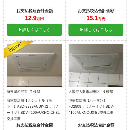
お支払税込合計金額
お支払税込合計金額
12.9
15.1
万円
万円
▶詳しくはこちら
▶詳しくはこちら
埼玉県所沢市 T 様邸
大阪府大阪市城東区 N 様邸
浴室乾燥機【ナショナル（松
浴室乾燥機【ハーマン】
下）】ABD-3299ACSK-J2→【ノ
FD2808→【ノーリツ】BDV-
ーリツ】BDV-4106AUKNC-J2-BL
4106AUKNC-J3-BL交換工事
交換工事
お支払税込合計金額
お支払税込合計金額