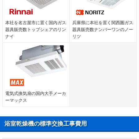
町、東田宮、東藤田町、東中振、東船橋、東牧野
町、東山、樋之上町、氷室台、枚方上之町、枚方公
ハ行
園町、枚方元町、藤阪北町、藤阪天神町、藤阪中
町、藤阪西町、藤阪東町、藤阪南町、藤阪元町、船
本社を名古屋市に置く国内ガス
兵庫県に本社を置く関西圏ガス
橋本町、星丘、穂谷
器具販売数トップシェアのリン
器具販売数ナンバーワンのノー
ナイ
リツ
牧野北町、牧野阪、牧野下島町、牧野本町、町楠
葉、松丘町、三矢町、南楠葉、南中振、南船橋、都
マ行
丘町、宮之阪、宮之下町、村野高見台、村野西町、
村野東町、村野本町、村野南町、三栗
養父丘、養父西町、養父東町、養父元町、山田池北
ヤ行
町、山田池公園、山田池東町、山田池南町、山之
上、山之上北町、山之上西町、山之上東町
ワ行
王仁公園
電気式換気扇の国内大手メーカ
ーマックス
浴室乾燥機の標準交換工事費用