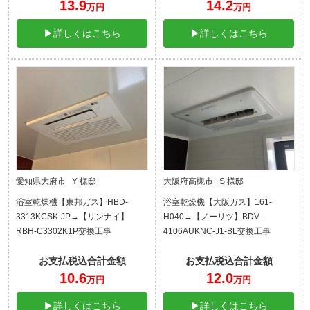
13.9
14.2
万円
万円
▶詳しくはこちら
▶詳しくはこちら
愛知県大府市 Y 様邸
大阪府高槻市 S 様邸
浴室乾燥機【東邦ガス】HBD-
浴室乾燥機【大阪ガス】161-
3313KCSK-JP→【リンナイ】
H040→【ノーリツ】BDV-
RBH-C3302K1P交換工事
4106AUKNC-J1-BL交換工事
お支払税込合計金額
お支払税込合計金額
10.6
12.0
万円
万円
▶詳しくはこちら
▶詳しくはこちら