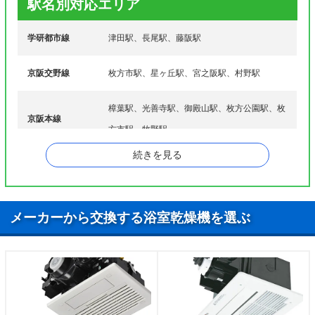
駅名別対応エリア
里園桜木町、香里園町、香里園東之町、香里園山之
手町、香里ケ丘、黄金野、御殿山町、御殿山南町
学研都市線
津田駅、長尾駅、藤阪駅
桜丘町、桜町、釈尊寺町、招提大谷、招提北町、招
提田近、招提中町、招提東町、招提平野町、招提南
サ行
京阪交野線
枚方市駅、星ヶ丘駅、宮之阪駅、村野駅
町、招提元町、新之栄町、新町、翠香園町、杉、杉
北町、杉責谷、杉山手、須山町、宗谷、尊延寺
樟葉駅、光善寺駅、御殿山駅、枚方公園駅、枚
高塚町、田口、田口山、田宮本町、津田、津田駅
京阪本線
方市駅、牧野駅
前、津田北町、津田西町、津田東町、津田南町、津
タ行
田元町、津田山手、堤町、出口、出屋敷西町、出屋
続きを見る
敷元町、藤田町、堂山、堂山東町
長尾荒阪、長尾家具町、長尾北町、長尾台、長尾谷
町、長尾峠町、長尾西町、長尾播磨谷、長尾東町、
長尾宮前、長尾元町、中宮大池、中宮北町、中宮西
メーカーから交換する浴室乾燥機を選ぶ
之町、中宮東之町、中宮本町、中宮山戸町、渚内
ナ行
野、渚栄町、渚西、渚東町、渚本町、渚南町、渚元
町、茄子作、茄子作北町、茄子作東町、茄子作南
町、西禁野、西招提町、西田宮町、西船橋、西牧
野、野村北町、野村中町、野村南町、野村元町
走谷、東香里、東香里新町、東香里南町、東香里元