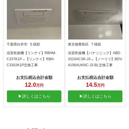
千葉県白井市 S 様邸
東京都豊島区 T 様邸
浴室乾燥機【リンナイ】RBHM-
浴室乾燥機【パナソニック】ABD-
C337K1P→【リンナイ】RBH-
3310ACSK-J3→【ノーリツ】BDV-
C3302K1P交換工事
4106AUKNC-J3-BL交換工事
お支払税込合計金額
お支払税込合計金額
12.0
14.5
万円
万円
▶詳しくはこちら
▶詳しくはこちら