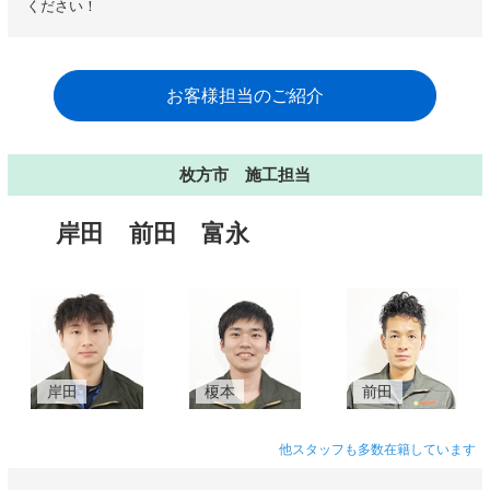
ください！
お客様担当のご紹介
枚方市 施工担当
岸田
前田
富永
岸田
榎本
前田
他スタッフも多数在籍しています