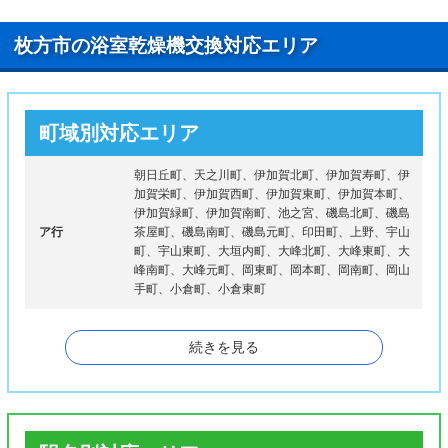
枚方市の浴室乾燥機交換対応エリア
町域別対応エリア
朝日丘町、天之川町、伊加賀北町、伊加賀寿町、伊
加賀栄町、伊加賀西町、伊加賀東町、伊加賀本町、
伊加賀緑町、伊加賀南町、池之宮、磯島北町、磯島
ア行
茶屋町、磯島南町、磯島元町、印田町、上野、宇山
町、宇山東町、大垣内町、大峰北町、大峰東町、大
峰南町、大峰元町、岡東町、岡本町、岡南町、岡山
手町、小倉町、小倉東町
甲斐田新町、甲斐田町、甲斐田東町、春日北町、春
続きを見る
日西町、春日野、春日東町、春日元町、片鉾東町、
片鉾本町、上島町、上島東町、川原町、菊丘町、菊
丘南町、北片鉾町、北楠葉町、北中振、北船橋町、
カ行
北山、禁野本町、楠葉朝日、楠葉丘、楠葉中之芝、
楠葉中町、楠葉並木、楠葉野田、楠葉花園町、楠葉
美咲、楠葉面取町、車塚、高田、交北、高野道、香