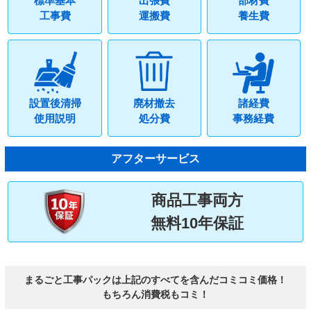
標準基本
出張費
部材費
工事費
運搬費
養生費
設置後清掃
廃材撤去
諸経費
使用説明
処分費
事務経費
アフターサービス
商品工事両方
無料10年保証
まるごと工事パックは上記のすべてを含んだコミコミ価格！
もちろん消費税もコミ！