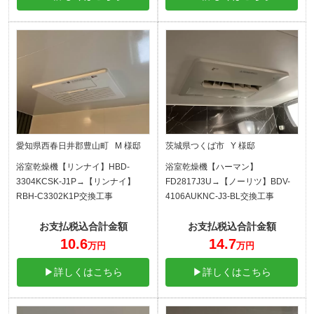
愛知県西春日井郡豊山町 M 様邸
茨城県つくば市 Y 様邸
浴室乾燥機【リンナイ】HBD-
浴室乾燥機【ハーマン】
3304KCSK-J1P→【リンナイ】
FD2817J3U→【ノーリツ】BDV-
RBH-C3302K1P交換工事
4106AUKNC-J3-BL交換工事
お支払税込合計金額
お支払税込合計金額
10.6
14.7
万円
万円
▶詳しくはこちら
▶詳しくはこちら