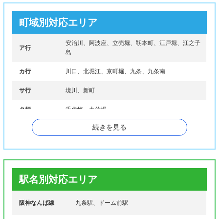
町域別対応エリア
安治川、阿波座、立売堀、靱本町、江戸堀、江之子
ア行
島
カ行
川口、北堀江、京町堀、九条、九条南
サ行
境川、新町
タ行
千代崎、土佐堀
続きを見る
ナ行
西本町、本田
マ行
南堀江
駅名別対応エリア
阪神なんば線
九条駅、ドーム前駅