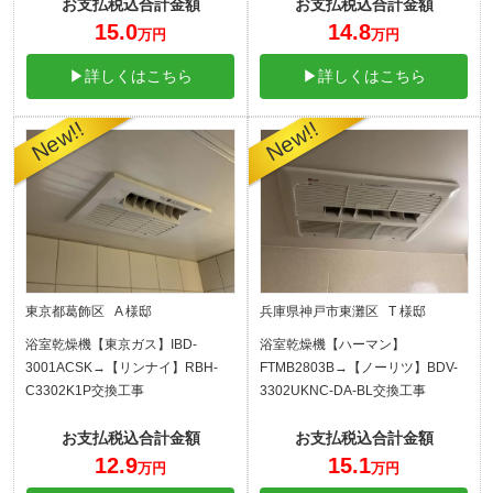
お支払税込合計金額
お支払税込合計金額
15.0
14.8
万円
万円
▶詳しくはこちら
▶詳しくはこちら
東京都葛飾区 A 様邸
兵庫県神戸市東灘区 T 様邸
浴室乾燥機【東京ガス】IBD-
浴室乾燥機【ハーマン】
3001ACSK→【リンナイ】RBH-
FTMB2803B→【ノーリツ】BDV-
C3302K1P交換工事
3302UKNC-DA-BL交換工事
お支払税込合計金額
お支払税込合計金額
12.9
15.1
万円
万円