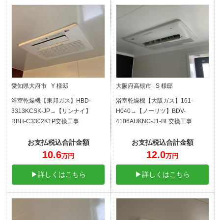
愛知県大府市 Y 様邸
大阪府高槻市 S 様邸
浴室乾燥機【東邦ガス】HBD-
浴室乾燥機【大阪ガス】161-
3313KCSK-JP→【リンナイ】
H040→【ノーリツ】BDV-
RBH-C3302K1P交換工事
4106AUKNC-J1-BL交換工事
お支払税込合計金額
お支払税込合計金額
10.6
12.0
万円
万円
▶詳しくはこちら
▶詳しくはこちら