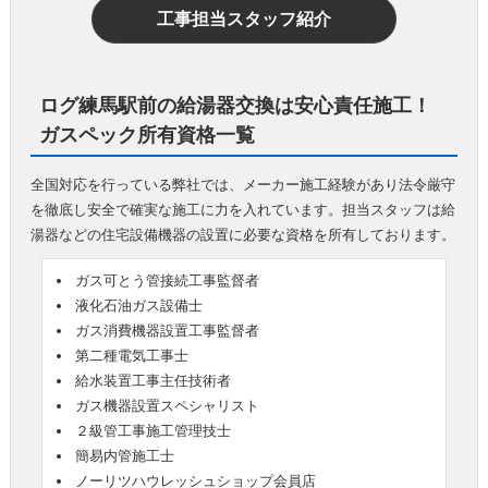
工事担当スタッフ紹介
ログ練馬駅前の給湯器交換は安心責任施工！
ガスペック所有資格一覧
全国対応を行っている弊社では、メーカー施工経験があり法令厳守
を徹底し安全で確実な施工に力を入れています。担当スタッフは給
湯器などの住宅設備機器の設置に必要な資格を所有しております。
ガス可とう管接続工事監督者
液化石油ガス設備士
ガス消費機器設置工事監督者
第二種電気工事士
給水装置工事主任技術者
ガス機器設置スペシャリスト
２級管工事施工管理技士
簡易内管施工士
ノーリツハウレッシュショップ会員店