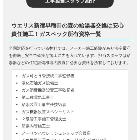
工事担当スタッフ紹介
ウエリス新宿早稲田の森の給湯器交換は安心
責任施工！ガスペック所有資格一覧
全国対応を行っている弊社では、メーカー施工経験があり法令厳守
を徹底し安全で確実な施工に力を入れています。担当スタッフは給
湯器などの住宅設備機器の設置に必要な資格を所有しております。
ガス可とう管接続工事監督者
液化石油ガス設備士
ガス消費機器設置工事監督者
第二種電気工事士
給水装置工事主任技術者
ガス機器設置スペシャリスト
２級管工事施工管理技士
簡易内管施工士
ノーリツハウレッシュショップ会員店