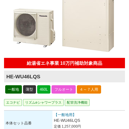
給湯省エネ事業 10万円補助対象商品
HE-WU46LQS
一般地
薄型
460L
フルオート
４～７人用
エコナビ
リズムeシャワープラス
配管洗浄機能
【一般地用】
HE-WU46LQS
本体セット品番
定価 1,257,000円