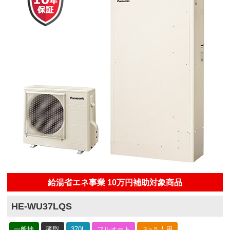
給湯省エネ事業 10万円補助対象商品
HE-WU37LQS
一般地
薄型
370L
フルオート
３~５人用