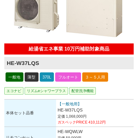
給湯省エネ事業 10万円補助対象商品
HE-W37LQS
一般地
薄型
370L
フルオート
３～５人用
エコナビ
リズムeシャワープラス
配管洗浄機能
【一般地用】
HE-W37LQS
本体セット品番
定価 1,068,000円
ガスペックPRICE 410,112円
HE-WQWLW
リモコンセット