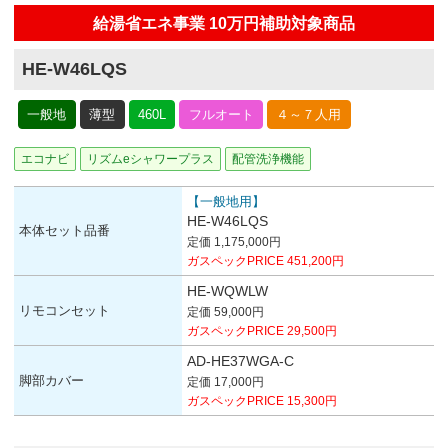
給湯省エネ事業 10万円補助対象商品
HE-W46LQS
一般地
薄型
460L
フルオート
４～７人用
エコナビ
リズムeシャワープラス
配管洗浄機能
【一般地用】
HE-W46LQS
本体セット品番
定価 1,175,000円
ガスペックPRICE 451,200円
HE-WQWLW
リモコンセット
定価 59,000円
ガスペックPRICE 29,500円
AD-HE37WGA-C
脚部カバー
定価 17,000円
ガスペックPRICE 15,300円