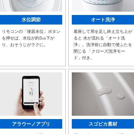
水位調節
オート洗浄
リモコンの「便器水位」ボタン
着座して用を足し終え立ち上が
を押せば、水位が約3㎝下が
ると 水が流れる「オート洗
り、おそうじがラクに。
浄」。洗浄前に自動で便ふたを
閉じる 「クローズ洗浄モー
ド」付き。
アラウーノアプリ
スゴピカ素材