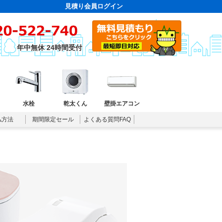
見積り会員ログイン
年中無休 24時間受付
水栓
乾太くん
壁掛エアコン
払方法
期間限定セール
よくある質問FAQ