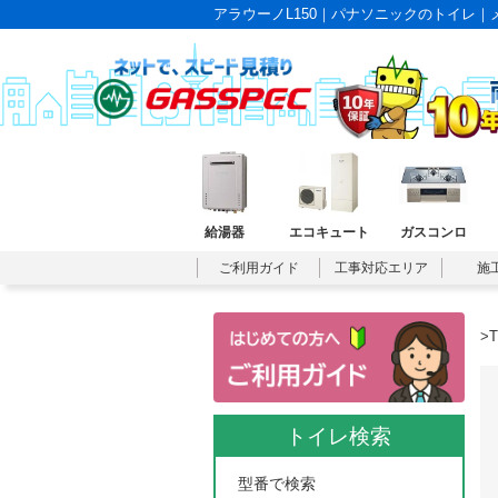
アラウーノL150｜パナソニックのトイレ
給湯器
エコキュート
ガスコンロ
ご利用ガイド
工事対応エリア
施
>
トイレ検索
型番で検索