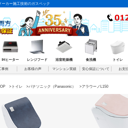
｜メーカー施工技術のガスペック
IHヒーター
レンジフード
浴室乾燥機
食洗機
トイレ
工事例
お客様の声
マンション実績
安心保証について
お支
TOP
>
トイレ
>
パナソニック（Panasonic）
>アラウーノL150