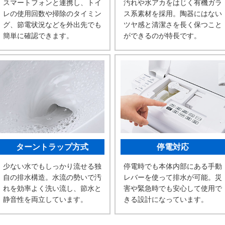
スマートフォンと連携し、トイ
汚れや水アカをはじく有機ガラ
レの使用回数や掃除のタイミン
ス系素材を採用。陶器にはない
グ、節電状況などを外出先でも
ツヤ感と清潔さを長く保つこと
簡単に確認できます。
ができるのが特長です。
ターントラップ方式
停電対応
少ない水でもしっかり流せる独
停電時でも本体内部にある手動
自の排水構造。水流の勢いで汚
レバーを使って排水が可能。災
れを効率よく洗い流し、節水と
害や緊急時でも安心して使用で
静音性を両立しています。
きる設計になっています。