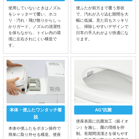
使用していないときはノズル
便ふたが前方まで覆う形状
をシャッターで覆い、ホコ
で、汚れが入り込む隙間を大
リ・汚れ・飛び散りからしっ
幅に低減。見た目もスッキリ
かりガード。ノズルの清潔性
し、掃除しやすいデザインで
を保ちながら、トイレ内の環
日常の手入れがより快適にな
境に左右されにくい構造で
ります。
す。
本体・便ふたワンタッチ着
AG⁺抗菌
脱
便座表面に抗菌加工（銀イオ
ン）を施し、菌の増殖を抑
本体や便ふたをボタン操作で
制。長期間清潔さを保ちやす
簡単に取り外せる構造。便座