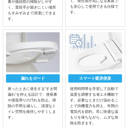
く、衛生面が気になる家庭で
裏や接続部の掃除がしやす
も安心して使用できる仕様で
く、普段手が届きにくい場所
す。
もすみずみまで清潔にできま
す。
漏れをガード
スマート暖房便座
座ったときに発生する“すき間
使用時間帯を学習して自動で
漏れ”を抑える設計で、便座裏
温度を調整する省エネ機能で
や便器周りの汚れを防止。掃
す。必要なときだけ温めるこ
除の手間を減らし、清潔なト
とで待機電力を抑え、年間の
イレ空間を維持しやすくしま
電気代を節約。常に快適な温
す。
もりを保ちながら、ムダな加
熱を防ぎます。