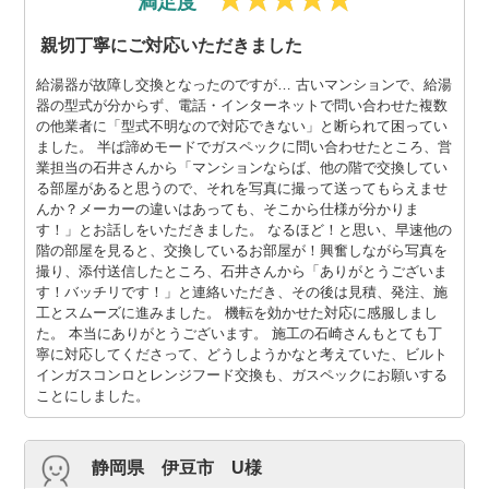
満足度
親切丁寧にご対応いただきました
給湯器が故障し交換となったのですが… 古いマンションで、給湯
器の型式が分からず、電話・インターネットで問い合わせた複数
の他業者に「型式不明なので対応できない」と断られて困ってい
ました。 半ば諦めモードでガスペックに問い合わせたところ、営
業担当の石井さんから「マンションならば、他の階で交換してい
る部屋があると思うので、それを写真に撮って送ってもらえませ
んか？メーカーの違いはあっても、そこから仕様が分かりま
す！」とお話しをいただきました。 なるほど！と思い、早速他の
階の部屋を見ると、交換しているお部屋が！興奮しながら写真を
撮り、添付送信したところ、石井さんから「ありがとうございま
す！バッチリです！」と連絡いただき、その後は見積、発注、施
工とスムーズに進みました。 機転を効かせた対応に感服しまし
た。 本当にありがとうございます。 施工の石崎さんもとても丁
寧に対応してくださって、どうしようかなと考えていた、ビルト
インガスコンロとレンジフード交換も、ガスペックにお願いする
ことにしました。
静岡県 伊豆市 U様