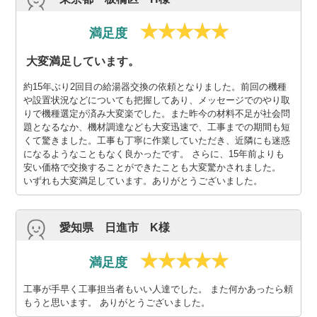
満足度
大変満足しています。
約15年ぶり2回目の給湯器交換の依頼となりました。前回の機種
や設置状況などについても把握してあり、メッセージでのやり取
りで機種選定が済み大変楽でした。また昨今の材料不足が社会問
題となるなか、機材調達なども大変迅速で、工事までの期間も短
くて驚きました。工事も丁寧に作業していただき、近隣にも迷惑
になるようなこともなく良かったです。 さらに、15年前よりも
安い価格で交換することができたことも大変驚かされました。
いずれも大変満足しています。ありがとうございました。
愛知県 日進市 K様
満足度
工事が手早く工事担当者もいい人達でした。 また何かあったら頼
もうと思います。 ありがとうございました。