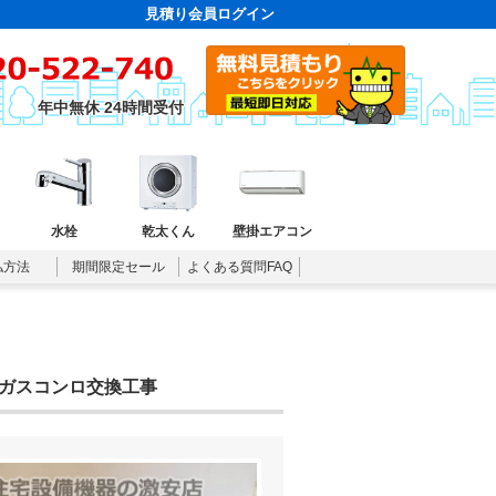
見積り会員ログイン
年中無休 24時間受付
水栓
乾太くん
壁掛エアコン
払方法
期間限定セール
よくある質問FAQ
市のガスコンロ交換工事