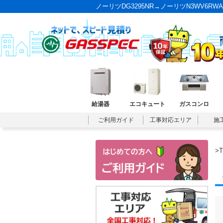
ノーリツDG3295NR→ノーリツN3WV6R
給湯器
エコキュート
ガスコンロ
ご利用ガイド
工事対応エリア
施
>