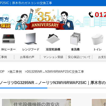
WAP2SIC｜厚木市のガスコンロ交換工事
IHヒーター
レンジフード
浴室乾燥機
食洗機
トイレ
工事例
お客様の声
マンション実績
安心保証について
お支
TOP
>
施工事例
>DG3295NR→N3WV6RWAP2SIC交換工事
ノーリツDG3295NR→ノーリツN3WV6RWAP2SIC｜厚木