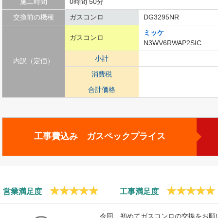
施工時間
0時間 50分
交換前の機種
ガスコンロ
DG3295NR
ミッケ
ガスコンロ
N3WV6RWAP2SIC
小計
内訳（定価）
消費税
合計価格
工事費込み ガスペックプライス
営業満足度
工事満足度
今回、初めてガスコンロの交換をお願