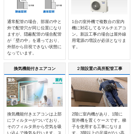
通常配管の場合、部屋の中と
1台の室外機で複数台の室内
外で配管穴が同じ位置になり
機に対応してるマルチエアコ
ますが、隠蔽配管の場合配管
ン。新設工事の場合は屋外線
が「壁の中」を通っており、
用電源の増設が必須となりま
外部から目視できない状態に
す。
なっています。
換気機能付きエアコン
２階設置の高所配管工事
換気機能付きエアコンは上部
2階に室内機があり、1階に
にフィルターがついており、
室外機を置くケースです。梯
そのフィルタ井から空気を吸
子を使用する工事になりま
い込んで換気を行います。ス
す。3階以上の足場がない高