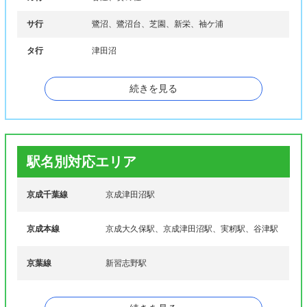
サ行
鷺沼、鷺沼台、芝園、新栄、袖ケ浦
タ行
津田沼
ハ行
花咲、東習志野、藤崎
続きを見る
マ行
実籾、実籾本郷、本大久保
ヤ行
屋敷、谷津、谷津町
駅名別対応エリア
京成千葉線
京成津田沼駅
京成本線
京成大久保駅、京成津田沼駅、実籾駅、谷津駅
京葉線
新習志野駅
新京成線
京成津田沼駅、新津田沼駅