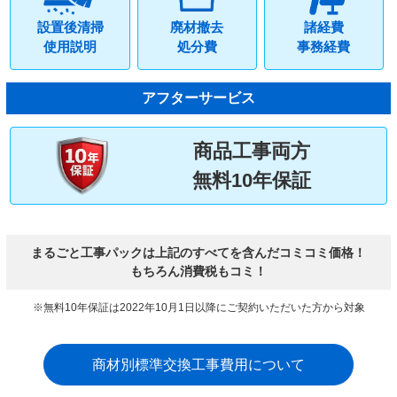
設置後清掃
廃材撤去
諸経費
使用説明
処分費
事務経費
アフターサービス
商品工事両方
無料10年保証
まるごと工事パックは上記のすべてを含んだコミコミ価格！
もちろん消費税もコミ！
※無料10年保証は2022年10月1日以降にご契約いただいた方から対象
商材別標準交換工事費用について