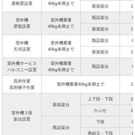
屋根置設置
40kg未満まで
新規架台
1
既設架台
8
室外機
室外機重量
壁面設置
40kg未満まで
新規架台
1
既設架台
8
室外機
室外機重量
天吊設置
40kg未満まで
新規架台
1
室外機サービス
室外機重量
既設架台
8
バルコニー設置
40kg未満まで
高所作業
室外機重量40kg未満まで
1
高所梯子作業
上下段・下段
2
新規架台
かぶせ
1
室外機２段
架台設置
下段
6
既設架台
再組立・下段
8