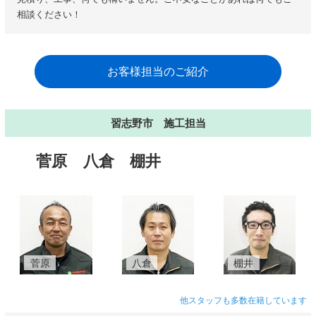
相談ください！
お客様担当のご紹介
習志野市 施工担当
菅原
八倉
棚井
菅原
八倉
棚井
他スタッフも多数在籍しています