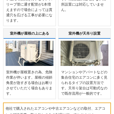
リーブ管に通す配管が1本増
所設置には対応していませ
えますので場合によっては貫
ん。
通穴を広げる工事が必要にな
ります。
室外機が屋根の上にある
室外機が天吊り設置
室外機が屋根置きの為、危険
マンションやアパートなどの
作業が伴います。屋根の傾斜
集合住宅のエアコンに多く見
角度が急すぎる場合はお断り
られるタイプの設置方法で
させていただく場合もありま
す。天吊り架台は可動式なの
す。
で既存流用が一般的です。
他社で購入されたエアコンや中古エアコンなどの取付、エアコ