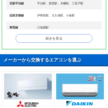
京阪宇治線
宇治駅、黄檗駅、木幡駅、三室戸駅
ラ行
六地蔵
近鉄京都線
伊勢田駅、大久保駅、小倉駅
東西線
六地蔵駅
続きを見る
宇治駅、黄檗駅、木幡駅、新田駅、ＪＲ小倉
奈良線
駅、六地蔵駅
メーカーから交換するエアコンを選ぶ