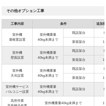
その他オプション工事
工事内容
条件
追加
既設架台
8
室外機
室外機重量
屋根置設置
40kg未満まで
新規架台
1
既設架台
8
室外機
室外機重量
壁面設置
40kg未満まで
新規架台
1
既設架台
8
室外機
室外機重量
天吊設置
40kg未満まで
新規架台
1
室外機サービス
室外機重量
既設架台
8
バルコニー設置
40kg未満まで
高所作業
室外機重量40kg未満まで
1
高所梯子作業