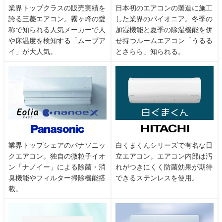
業界トップクラスの販売実績を
日本初のエアコンの製造に施工
誇る三菱エアコン。霧ヶ峰の愛
した業界のパイオニア。冬季の
称で知られる人気メーカーで人
加湿機能と夏季の除湿機能を併
や床温度を検知する「ムーブア
せ持つルームエアコン「うるる
イ」が大人気。
とさらら」知られる。
業界トップシェアのパナソニッ
白くまくんシリーズで有名な日
クエアコン。独自の微粒子イオ
立エアコン。エアコン内部は汚
ン「ナノイー」による除菌・消
れがつきにくく防菌効果が期待
臭機能やフィルター掃除機能搭
できるステンレスを使用。
載。