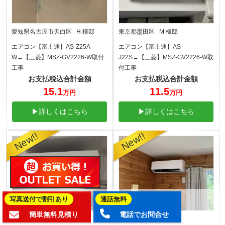
愛知県名古屋市天白区 H 様邸
東京都墨田区 M 様邸
エアコン【富士通】AS-Z25A-
エアコン【富士通】AS-
W→【三菱】MSZ-GV2226-W取付
J22S→【三菱】MSZ-GV2226-W取
工事
付工事
お支払税込合計金額
お支払税込合計金額
15.1
11.5
万円
万円
▶詳しくはこちら
▶詳しくはこちら
写真送付で割引あり
通話無料
簡単無料見積り
電話でお問合せ
東京都葛飾区 S 様邸
埼玉県飯能市 I 様邸