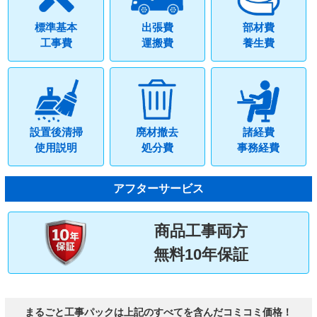
標準基本
出張費
部材費
工事費
運搬費
養生費
設置後清掃
廃材撤去
諸経費
使用説明
処分費
事務経費
アフターサービス
商品工事両方
無料10年保証
まるごと工事パックは上記のすべてを含んだコミコミ価格！