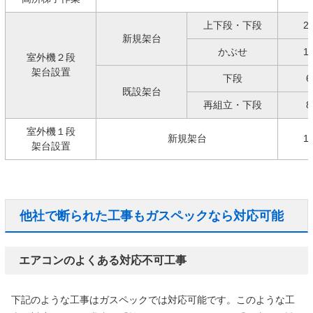
上下段・下段
2
新規架台
かぶせ
1
室外機２段
架台設置
下段
6
既設架台
再組立・下段
8
室外機１段
新規架台
1
架台設置
他社で断られた工事もガスペックなら対応可能
エアコンのよくある対応不可工事
下記のような工事はガスペックでは対応可能です。このような工