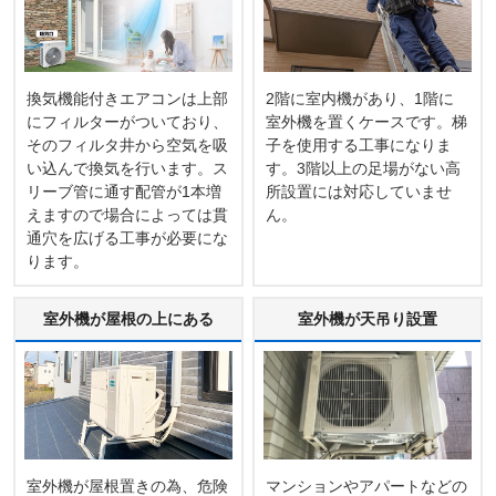
換気機能付きエアコンは上部
2階に室内機があり、1階に
にフィルターがついており、
室外機を置くケースです。梯
そのフィルタ井から空気を吸
子を使用する工事になりま
い込んで換気を行います。ス
す。3階以上の足場がない高
リーブ管に通す配管が1本増
所設置には対応していませ
えますので場合によっては貫
ん。
通穴を広げる工事が必要にな
ります。
室外機が屋根の上にある
室外機が天吊り設置
室外機が屋根置きの為、危険
マンションやアパートなどの