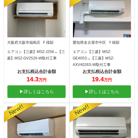
大阪府大阪市福島区 F 様邸
愛知県名古屋市中区 Y 様邸
エアコン【三菱】MSZ-J258→【三
エアコン【三菱】MSZ-
菱】MSZ-GV2526-W取付工事
GE405S→【三菱】MSZ-
AXV4026S-W取付工事
お支払税込合計金額
お支払税込合計金額
14.3
19.4
万円
万円
▶詳しくはこちら
▶詳しくはこちら