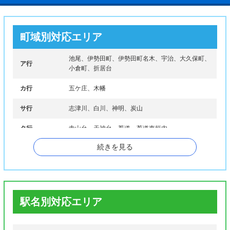
町域別対応エリア
池尾、伊勢田町、伊勢田町名木、宇治、大久保町、
ア行
小倉町、折居台
カ行
五ケ庄、木幡
サ行
志津川、白川、神明、炭山
タ行
寺山台、天神台、莵道、莵道東垣内
続きを見る
ナ行
南陵町、二尾、西笠取
羽戸山、羽拍子町、東笠取、平尾台、開町、広野
ハ行
町、琵琶台
マ行
槇島町、明星町
駅名別対応エリア
ヤ行
安田町