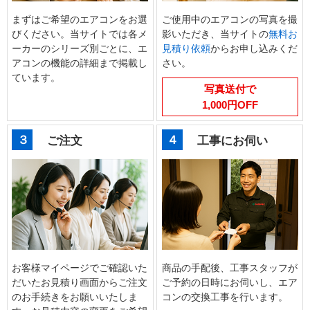
まずはご希望のエアコンをお選
ご使用中のエアコンの写真を撮
びください。当サイトでは各メ
影いただき、当サイトの
無料お
ーカーのシリーズ別ごとに、エ
見積り依頼
からお申し込みくだ
アコンの機能の詳細まで掲載し
さい。
ています。
写真送付で
1,000円OFF
３
４
ご注文
工事にお伺い
お客様マイページでご確認いた
商品の手配後、工事スタッフが
だいたお見積り画面からご注文
ご予約の日時にお伺いし、エア
のお手続きをお願いいたしま
コンの交換工事を行います。