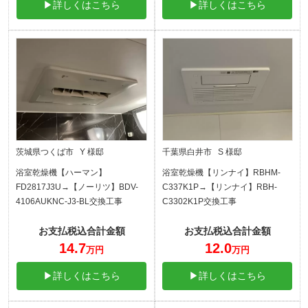
▶詳しくはこちら
▶詳しくはこちら
茨城県つくば市 Y 様邸
千葉県白井市 S 様邸
浴室乾燥機【ハーマン】
浴室乾燥機【リンナイ】RBHM-
FD2817J3U→【ノーリツ】BDV-
C337K1P→【リンナイ】RBH-
4106AUKNC-J3-BL交換工事
C3302K1P交換工事
お支払税込合計金額
お支払税込合計金額
14.7
12.0
万円
万円
▶詳しくはこちら
▶詳しくはこちら