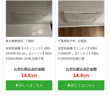
東京都豊島区 T 様邸
千葉県松戸市 S 様邸
浴室乾燥機【パナソニック】ABD-
浴室乾燥機【リンナイ】RBH-
3310ACSK-J3→【ノーリツ】BDV-
C336K3P→【リンナイ】RBH-
4106AUKNC-J3-BL交換工事
C3302K3P交換工事
お支払税込合計金額
お支払税込合計金額
14.5
14.4
万円
万円
▶詳しくはこちら
▶詳しくはこちら