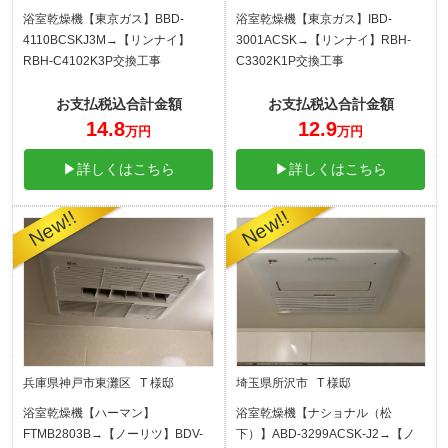
浴室乾燥機【東京ガス】BBD-
浴室乾燥機【東京ガス】IBD-
4110BCSKJ3M→【リンナイ】
3001ACSK→【リンナイ】RBH-
RBH-C4102K3P交換工事
C3302K1P交換工事
お支払税込合計金額
お支払税込合計金額
14.8
12.9
万円
万円
▶詳しくはこちら
▶詳しくはこちら
兵庫県神戸市東灘区 T 様邸
埼玉県所沢市 T 様邸
浴室乾燥機【ハーマン】
浴室乾燥機【ナショナル（松
FTMB2803B→【ノーリツ】BDV-
下）】ABD-3299ACSK-J2→【ノ