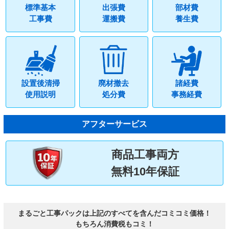
標準基本
出張費
部材費
工事費
運搬費
養生費
設置後清掃
廃材撤去
諸経費
使用説明
処分費
事務経費
アフターサービス
商品工事両方
無料10年保証
まるごと工事パックは上記のすべてを含んだコミコミ価格！
もちろん消費税もコミ！