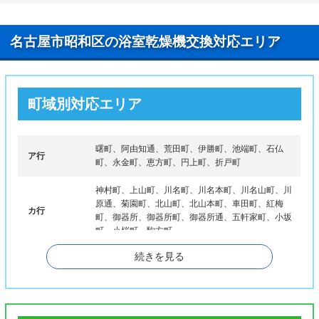
名古屋市昭和区の浴室乾燥機交換対応エリア
町域別対応エリア
曙町、阿由知通、荒田町、伊勝町、池端町、石仏
ア行
町、永金町、恵方町、円上町、折戸町
神村町、上山町、川名町、川名本町、川名山町、川
原通、菊園町、北山町、北山本町、車田町、紅梅
カ行
町、御器所、御器所町、御器所通、五軒家町、小坂
町、小桜町、駒方町
続きを見る
サ行
桜山町、塩付通、汐見町、下構町、白金
台町、田面町、高辻町、高峯町、滝川町、滝子町、
タ行
滝子通、檀溪通、鶴羽町、鶴舞、鶴舞町、出口町、
天神町、東郊通、陶生町、東畑町、戸田町