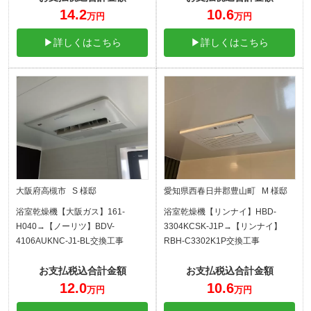
14.2
10.6
万円
万円
▶詳しくはこちら
▶詳しくはこちら
大阪府高槻市 S 様邸
愛知県西春日井郡豊山町 M 様邸
浴室乾燥機【大阪ガス】161-
浴室乾燥機【リンナイ】HBD-
H040→【ノーリツ】BDV-
3304KCSK-J1P→【リンナイ】
4106AUKNC-J1-BL交換工事
RBH-C3302K1P交換工事
お支払税込合計金額
お支払税込合計金額
12.0
10.6
万円
万円