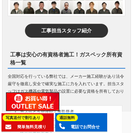
工事担当スタッフ紹介
工事は安心の有資格者施工！ガスペック所有資
格一覧
全国対応を行っている弊社では、メーカー施工経験があり法令
厳守を徹底し安全で確実な施工に力を入れています。担当スタ
ッフはガス機器や電気製品の設置に必要な資格を所有しており
ます。
ガス可とう管接続工事監督者
写真送付で割引あり
通話無料
液化石油ガス設備士
ガス消費機器設置工事監督者
簡単無料見積り
電話でお問合せ