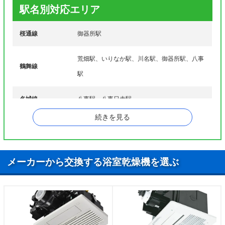
駅名別対応エリア
ナ行
長池町、長戸町、西畑町
桜通線
御器所駅
萩原町、狭間町、花見通、隼人町、広池町、広路
ハ行
町、広路通、広路本町、広瀬町、広見町、吹上町、
福江、福原町、藤成通
荒畑駅、いりなか駅、川名駅、御器所駅、八事
鶴舞線
前山町、松風町、丸屋町、緑町、南山町、南分町、
駅
マ行
宮東町、妙見町、向山町、村雲町、明月町、元宮町
名城線
八事駅、八事日赤駅
八雲町、八事富士見、八事本町、安田通、山里町、
ヤ行
大和町、山中町、山手通、山花町、山脇町、雪見町
続きを見る
ラ行
楽園町
ワ行
若柳町
メーカーから交換する浴室乾燥機を選ぶ