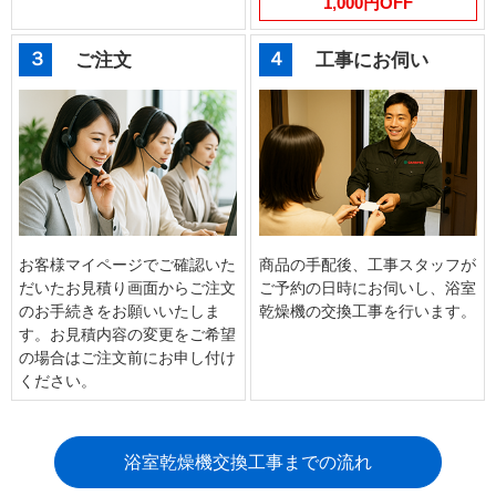
1,000円OFF
３
４
ご注文
工事にお伺い
お客様マイページでご確認いた
商品の手配後、工事スタッフが
だいたお見積り画面からご注文
ご予約の日時にお伺いし、浴室
のお手続きをお願いいたしま
乾燥機の交換工事を行います。
す。お見積内容の変更をご希望
の場合はご注文前にお申し付け
ください。
浴室乾燥機交換工事までの流れ