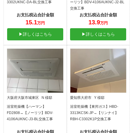
3302UKNC-DA-BL交換工事
ーリツ】BDV-4106AUKNC-J2-BL
交換工事
お支払税込合計金額
お支払税込合計金額
15.1
13.9
万円
万円
▶詳しくはこちら
▶詳しくはこちら
大阪府大阪市城東区 N 様邸
愛知県大府市 Y 様邸
浴室乾燥機【ハーマン】
浴室乾燥機【東邦ガス】HBD-
FD2808→【ノーリツ】BDV-
3313KCSK-JP→【リンナイ】
4106AUKNC-J3-BL交換工事
RBH-C3302K1P交換工事
お支払税込合計金額
お支払税込合計金額