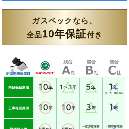
ガスペックなら、
10年保証
全品
付き