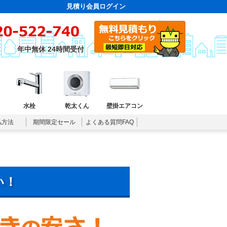
見積り会員ログイン
年中無休 24時間受付
水栓
乾太くん
壁掛エアコン
払方法
期間限定セール
よくある質問FAQ
い！