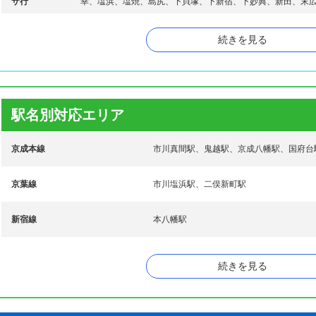
サ行
幸、塩浜、塩焼、島尻、下貝塚、下新宿、下妙典、新田、末
タ行
高石神、高浜町、宝、田尻、千鳥町、稲荷木、富浜
続きを見る
ナ行
中国分、中山、新浜
原木、東大和田、東国分、東菅野、東浜、日之出、平田、広
ハ行
町、堀之内、本行徳、本塩
駅名別対応エリア
マ行
真間、湊、湊新田、南大野、南行徳、南八幡、宮久保、妙典
京成本線
市川真間駅、鬼越駅、京成八幡駅、国府台
ヤ行
八幡
ワ行
若宮
京葉線
市川塩浜駅、二俣新町駅
新宿線
本八幡駅
総武本線
市川駅、本八幡駅
続きを見る
東西線
行徳駅、南行徳駅、妙典駅