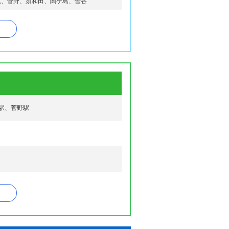
広、菅野、須和田、関ケ島、曽谷
尾、福栄、二俣、二俣新町、奉免町、北方
、本北方
駅、菅野駅