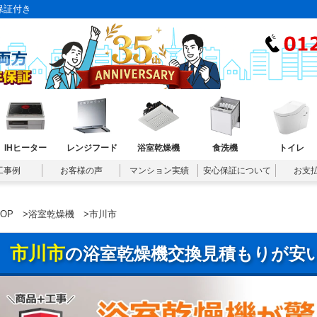
保証付き
IHヒーター
レンジフード
浴室乾燥機
食洗機
トイレ
工事例
お客様の声
マンション実績
安心保証について
お支
TOP
>
浴室乾燥機
>市川市
市川市
の浴室乾燥機交換見積もりが安