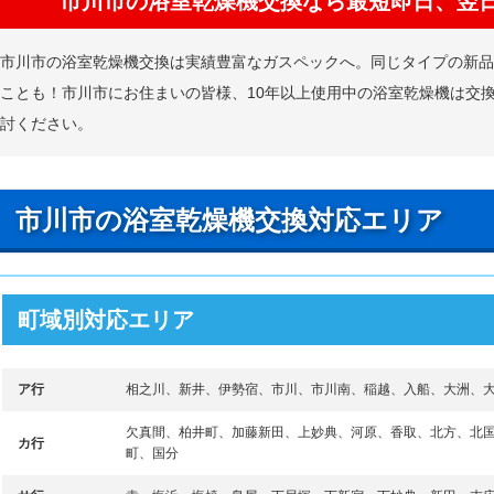
市川市の浴室乾燥機交換なら最短即日、翌
市川市の浴室乾燥機交換は実績豊富なガスペックへ。同じタイプの新
ことも！市川市にお住まいの皆様、10年以上使用中の浴室乾燥機は交
討ください。
市川市の浴室乾燥機交換対応エリア
町域別対応エリア
ア行
相之川、新井、伊勢宿、市川、市川南、稲越、入船、大洲、
欠真間、柏井町、加藤新田、上妙典、河原、香取、北方、北
カ行
町、国分