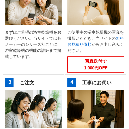
まずはご希望の浴室乾燥機をお
ご使用中の浴室乾燥機の写真を
選びください。当サイトでは各
撮影いただき、当サイトの
無料
メーカーのシリーズ別ごとに、
お見積り依頼
からお申し込みく
浴室乾燥機の機能の詳細まで掲
ださい。
載しています。
写真送付で
1,000円OFF
３
４
ご注文
工事にお伺い