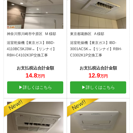
神奈川県川崎市中原区 M 様邸
東京都葛飾区 A 様邸
浴室乾燥機【東京ガス】BBD-
浴室乾燥機【東京ガス】IBD-
4110BCSKJ3M→【リンナイ】
3001ACSK→【リンナイ】RBH-
RBH-C4102K3P交換工事
C3302K1P交換工事
お支払税込合計金額
お支払税込合計金額
14.8
12.9
万円
万円
▶詳しくはこちら
▶詳しくはこちら