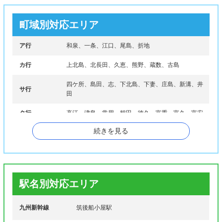
町域別対応エリア
ア行
和泉、一条、江口、尾島、折地
カ行
上北島、北長田、久恵、熊野、蔵数、古島
四ケ所、島田、志、下北島、下妻、庄島、新溝、井
サ行
田
タ行
高江、津島、常用、鶴田、徳久、富重、富久、富安
続きを見る
ナ行
中折地、長崎、長浜、中牟田、西牟田、野町
ハ行
羽犬塚、久富
マ行
前津、馬間田、水田、溝口
駅名別対応エリア
ヤ行
山ノ井
九州新幹線
筑後船小屋駅
ワ行
若菜