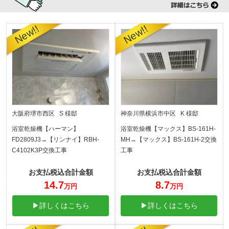
大阪府堺市西区 S 様邸
神奈川県横浜市中区 K 様邸
浴室乾燥機【ハーマン】
浴室乾燥機【マックス】BS-161H-
FD2809J3→【リンナイ】RBH-
MH→【マックス】BS-161H-2交換
C4102K3P交換工事
工事
お支払税込合計金額
お支払税込合計金額
14.7
8.7
万円
万円
▶詳しくはこちら
▶詳しくはこちら