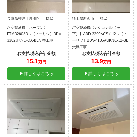
兵庫県神戸市東灘区 T 様邸
埼玉県所沢市 T 様邸
浴室乾燥機【ハーマン】
浴室乾燥機【ナショナル（松
FTMB2803B→【ノーリツ】BDV-
下）】ABD-3299ACSK-J2→【ノ
3302UKNC-DA-BL交換工事
ーリツ】BDV-4106AUKNC-J2-BL
交換工事
お支払税込合計金額
お支払税込合計金額
15.1
13.9
万円
万円
▶詳しくはこちら
▶詳しくはこちら