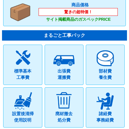
商品価格
驚きの超特価！
サイト掲載商品のガスペックPRICE
まるごと工事パック
標準基本
出張費
部材費
工事費
運搬費
養生費
設置後清掃
廃材撤去
諸経費
使用説明
処分費
事務経費