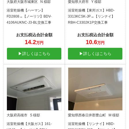
大阪府大阪市城東区 N 様邸
愛知県大府市 Y 様邸
浴室乾燥機【ハーマン】
浴室乾燥機【東邦ガス】HBD-
FD2808→【ノーリツ】BDV-
3313KCSK-JP→【リンナイ】
4106AUKNC-J3-BL交換工事
RBH-C3302K1P交換工事
お支払税込合計金額
お支払税込合計金額
14.2
10.6
万円
万円
▶詳しくはこちら
▶詳しくはこちら
大阪府高槻市 S 様邸
愛知県西春日井郡豊山町 M 様邸
浴室乾燥機【大阪ガス】161-
浴室乾燥機【リンナイ】HBD-