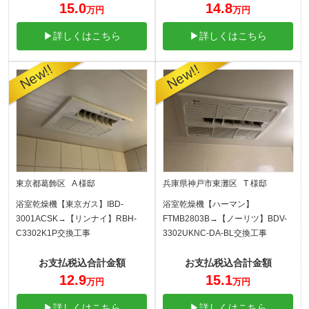
15.0
14.8
万円
万円
▶詳しくはこちら
▶詳しくはこちら
東京都葛飾区 A 様邸
兵庫県神戸市東灘区 T 様邸
浴室乾燥機【東京ガス】IBD-
浴室乾燥機【ハーマン】
3001ACSK→【リンナイ】RBH-
FTMB2803B→【ノーリツ】BDV-
C3302K1P交換工事
3302UKNC-DA-BL交換工事
お支払税込合計金額
お支払税込合計金額
12.9
15.1
万円
万円
▶詳しくはこちら
▶詳しくはこちら