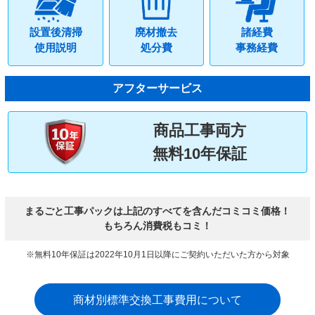
設置後清掃
廃材撤去
諸経費
使用説明
処分費
事務経費
アフターサービス
商品工事両方
無料10年保証
まるごと工事パックは上記のすべてを含んだコミコミ価格！
もちろん消費税もコミ！
※無料10年保証は2022年10月1日以降にご契約いただいた方から対象
商材別標準交換工事費用について