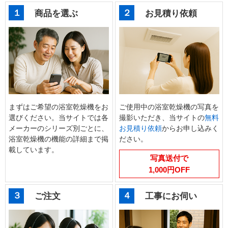
１
２
商品を選ぶ
お見積り依頼
まずはご希望の浴室乾燥機をお
ご使用中の浴室乾燥機の写真を
選びください。当サイトでは各
撮影いただき、当サイトの
無料
メーカーのシリーズ別ごとに、
お見積り依頼
からお申し込みく
浴室乾燥機の機能の詳細まで掲
ださい。
載しています。
写真送付で
1,000円OFF
３
４
ご注文
工事にお伺い