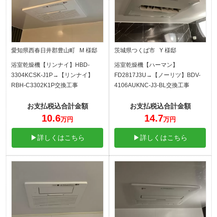
愛知県西春日井郡豊山町 M 様邸
茨城県つくば市 Y 様邸
浴室乾燥機【リンナイ】HBD-
浴室乾燥機【ハーマン】
3304KCSK-J1P→【リンナイ】
FD2817J3U→【ノーリツ】BDV-
RBH-C3302K1P交換工事
4106AUKNC-J3-BL交換工事
お支払税込合計金額
お支払税込合計金額
10.6
14.7
万円
万円
▶詳しくはこちら
▶詳しくはこちら