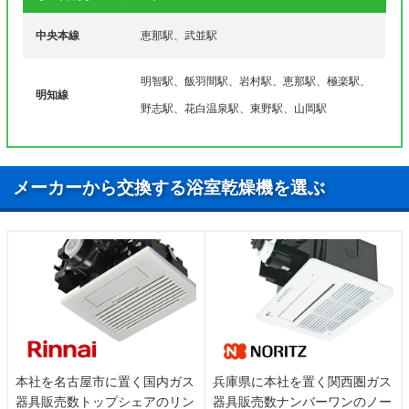
マ行
三郷町佐々良木、三郷町野井、三郷町椋実
中央本線
恵那駅、武並駅
山岡町釜屋、山岡町上手向、山岡町久保原、山岡町
ヤ行
下手向、山岡町田沢、山岡町田代、山岡町馬場山
明智駅、飯羽間駅、岩村駅、恵那駅、極楽駅、
田、山岡町原
明知線
野志駅、花白温泉駅、東野駅、山岡駅
メーカーから交換する浴室乾燥機を選ぶ
本社を名古屋市に置く国内ガス
兵庫県に本社を置く関西圏ガス
器具販売数トップシェアのリン
器具販売数ナンバーワンのノー