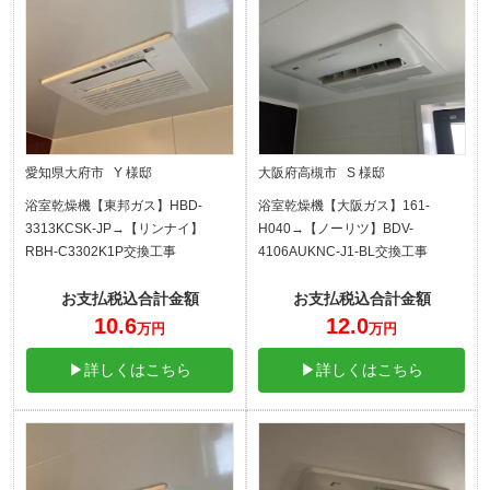
愛知県大府市 Y 様邸
大阪府高槻市 S 様邸
浴室乾燥機【東邦ガス】HBD-
浴室乾燥機【大阪ガス】161-
3313KCSK-JP→【リンナイ】
H040→【ノーリツ】BDV-
RBH-C3302K1P交換工事
4106AUKNC-J1-BL交換工事
お支払税込合計金額
お支払税込合計金額
10.6
12.0
万円
万円
▶詳しくはこちら
▶詳しくはこちら