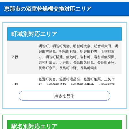
恵那市の浴室乾燥機交換対応エリア
町域別対応エリア
明智町、明智町阿妻、明智町大泉、明智町大田、明
智町吉良見、明智町杉野、明智町野志、明智町東
ア行
方、明智町横通、飯地町、岩村町、岩村町飯羽間、
岩村町富田、大井町、長島町久須見、長島町正家、
長島町永田、長島町中野、長島町鍋山
笠置町河合、笠置町毛呂窪、笠置町姫栗、上矢作
カ行
町、上矢作町漆原、上矢作町小田子、上矢作町下、
串原
続きを見る
タ行
武並町新竹折、武並町竹折、武並町藤
ナ行
中野方町
ハ行
東野
駅名別対応エリア