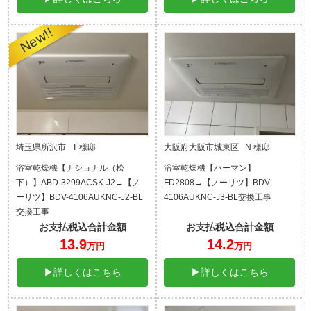
埼玉県所沢市 T 様邸
大阪府大阪市城東区 N 様邸
浴室乾燥機【ナショナル（松
浴室乾燥機【ハーマン】
下）】ABD-3299ACSK-J2→【ノ
FD2808→【ノーリツ】BDV-
ーリツ】BDV-4106AUKNC-J2-BL
4106AUKNC-J3-BL交換工事
交換工事
お支払税込合計金額
お支払税込合計金額
13.9
14.2
万円
万円
▶詳しくはこちら
▶詳しくはこちら