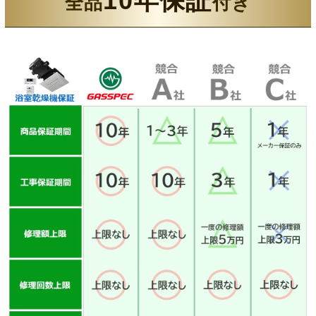
10年保証
全品
付き