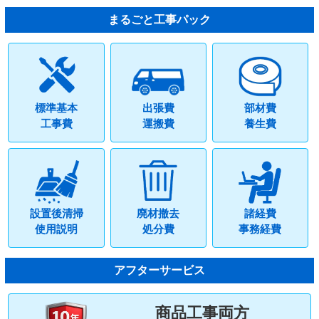
まるごと工事パック
標準基本
出張費
部材費
工事費
運搬費
養生費
設置後清掃
廃材撤去
諸経費
使用説明
処分費
事務経費
アフターサービス
商品工事両方