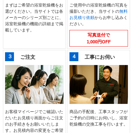
まずはご希望の浴室乾燥機をお
ご使用中の浴室乾燥機の写真を
選びください。当サイトでは各
撮影いただき、当サイトの
無料
メーカーのシリーズ別ごとに、
お見積り依頼
からお申し込みく
浴室乾燥機の機能の詳細まで掲
ださい。
載しています。
写真送付で
1,000円OFF
３
４
ご注文
工事にお伺い
お客様マイページでご確認いた
商品の手配後、工事スタッフが
だいたお見積り画面からご注文
ご予約の日時にお伺いし、浴室
のお手続きをお願いいたしま
乾燥機の交換工事を行います。
す。お見積内容の変更をご希望