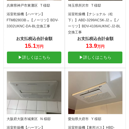
兵庫県神戸市東灘区 T 様邸
埼玉県所沢市 T 様邸
浴室乾燥機【ハーマン】
浴室乾燥機【ナショナル（松
FTMB2803B→【ノーリツ】BDV-
下）】ABD-3299ACSK-J2→【ノ
3302UKNC-DA-BL交換工事
ーリツ】BDV-4106AUKNC-J2-BL
交換工事
お支払税込合計金額
お支払税込合計金額
15.1
13.9
万円
万円
▶詳しくはこちら
▶詳しくはこちら
大阪府大阪市城東区 N 様邸
愛知県大府市 Y 様邸
浴室乾燥機【ハーマン】
浴室乾燥機【東邦ガス】HBD-