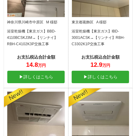
神奈川県川崎市中原区 M 様邸
東京都葛飾区 A 様邸
浴室乾燥機【東京ガス】BBD-
浴室乾燥機【東京ガス】IBD-
4110BCSKJ3M→【リンナイ】
3001ACSK→【リンナイ】RBH-
RBH-C4102K3P交換工事
C3302K1P交換工事
お支払税込合計金額
お支払税込合計金額
14.8
12.9
万円
万円
▶詳しくはこちら
▶詳しくはこちら