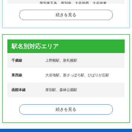
厚別東五条、厚別南、大谷地西、大谷地東
続きを見る
カ行
上野幌一条、上野幌二条、上野幌三条
サ行
下野幌テクノパーク
マ行
もみじ台北、もみじ台西、もみじ台東、もみじ台南
駅名別対応エリア
千歳線
上野幌駅、新札幌駅
東西線
大谷地駅、新さっぽろ駅、ひばりが丘駅
函館本線
厚別駅、森林公園駅
続きを見る