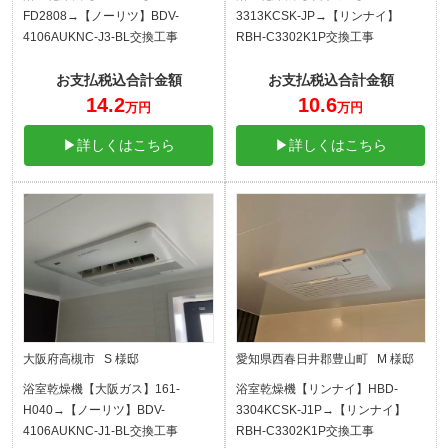
FD2808→【ノーリツ】BDV-
3313KCSK-JP→【リンナイ】
4106AUKNC-J3-BL交換工事
RBH-C3302K1P交換工事
お支払税込合計金額
お支払税込合計金額
14.2
10.6
万円
万円
▶詳しくはこちら
▶詳しくはこちら
大阪府高槻市 S 様邸
愛知県西春日井郡豊山町 M 様邸
浴室乾燥機【大阪ガス】161-
浴室乾燥機【リンナイ】HBD-
H040→【ノーリツ】BDV-
3304KCSK-J1P→【リンナイ】
4106AUKNC-J1-BL交換工事
RBH-C3302K1P交換工事