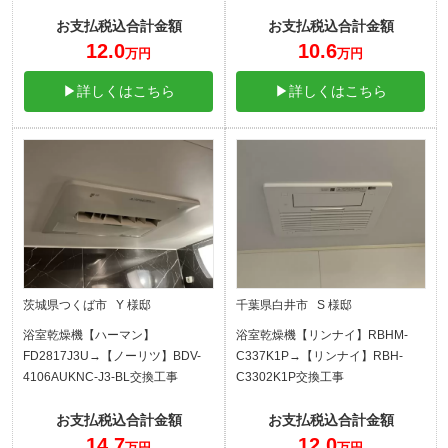
お支払税込合計金額
お支払税込合計金額
12.0
10.6
万円
万円
▶詳しくはこちら
▶詳しくはこちら
茨城県つくば市 Y 様邸
千葉県白井市 S 様邸
浴室乾燥機【ハーマン】
浴室乾燥機【リンナイ】RBHM-
FD2817J3U→【ノーリツ】BDV-
C337K1P→【リンナイ】RBH-
4106AUKNC-J3-BL交換工事
C3302K1P交換工事
お支払税込合計金額
お支払税込合計金額
14.7
12.0
万円
万円