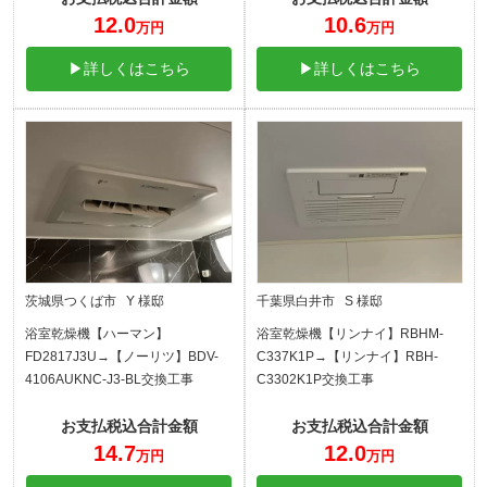
12.0
10.6
万円
万円
▶詳しくはこちら
▶詳しくはこちら
茨城県つくば市 Y 様邸
千葉県白井市 S 様邸
浴室乾燥機【ハーマン】
浴室乾燥機【リンナイ】RBHM-
FD2817J3U→【ノーリツ】BDV-
C337K1P→【リンナイ】RBH-
4106AUKNC-J3-BL交換工事
C3302K1P交換工事
お支払税込合計金額
お支払税込合計金額
14.7
12.0
万円
万円