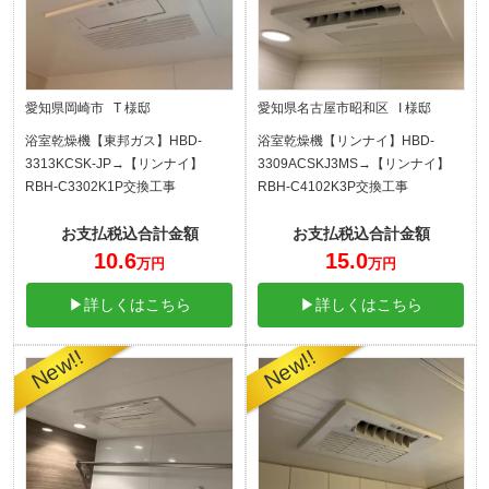
愛知県岡崎市 T 様邸
愛知県名古屋市昭和区 I 様邸
浴室乾燥機【東邦ガス】HBD-
浴室乾燥機【リンナイ】HBD-
3313KCSK-JP→【リンナイ】
3309ACSKJ3MS→【リンナイ】
RBH-C3302K1P交換工事
RBH-C4102K3P交換工事
お支払税込合計金額
お支払税込合計金額
10.6
15.0
万円
万円
▶詳しくはこちら
▶詳しくはこちら