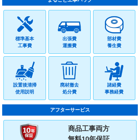
標準基本
出張費
部材費
工事費
運搬費
養生費
設置後清掃
廃材撤去
諸経費
使用説明
処分費
事務経費
アフターサービス
商品工事両方
無料10年保証