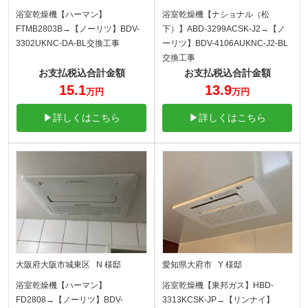
浴室乾燥機【ハーマン】
浴室乾燥機【ナショナル（松
FTMB2803B→【ノーリツ】BDV-
下）】ABD-3299ACSK-J2→【ノ
3302UKNC-DA-BL交換工事
ーリツ】BDV-4106AUKNC-J2-BL
交換工事
お支払税込合計金額
お支払税込合計金額
15.1
13.9
万円
万円
▶詳しくはこちら
▶詳しくはこちら
大阪府大阪市城東区 N 様邸
愛知県大府市 Y 様邸
浴室乾燥機【ハーマン】
浴室乾燥機【東邦ガス】HBD-
FD2808→【ノーリツ】BDV-
3313KCSK-JP→【リンナイ】