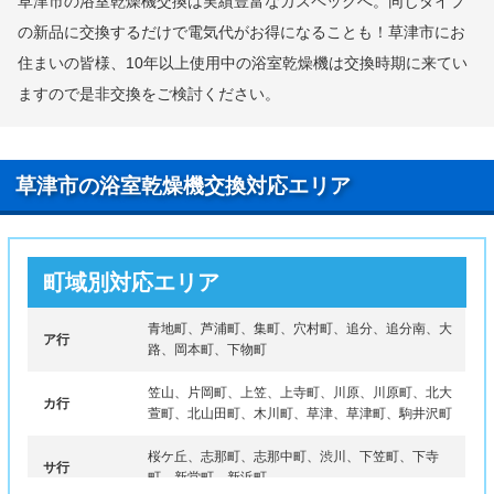
草津市の浴室乾燥機交換は実績豊富なガスペックへ。同じタイプ
の新品に交換するだけで電気代がお得になることも！草津市にお
住まいの皆様、10年以上使用中の浴室乾燥機は交換時期に来てい
ますので是非交換をご検討ください。
草津市の浴室乾燥機交換対応エリア
町域別対応エリア
青地町、芦浦町、集町、穴村町、追分、追分南、大
ア行
路、岡本町、下物町
笠山、片岡町、上笠、上寺町、川原、川原町、北大
カ行
萱町、北山田町、木川町、草津、草津町、駒井沢町
桜ケ丘、志那町、志那中町、渋川、下笠町、下寺
サ行
町、新堂町、新浜町