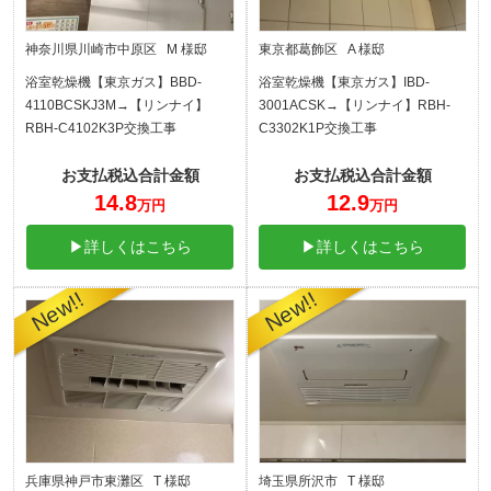
神奈川県川崎市中原区 M 様邸
東京都葛飾区 A 様邸
浴室乾燥機【東京ガス】BBD-
浴室乾燥機【東京ガス】IBD-
4110BCSKJ3M→【リンナイ】
3001ACSK→【リンナイ】RBH-
RBH-C4102K3P交換工事
C3302K1P交換工事
お支払税込合計金額
お支払税込合計金額
14.8
12.9
万円
万円
▶詳しくはこちら
▶詳しくはこちら
兵庫県神戸市東灘区 T 様邸
埼玉県所沢市 T 様邸