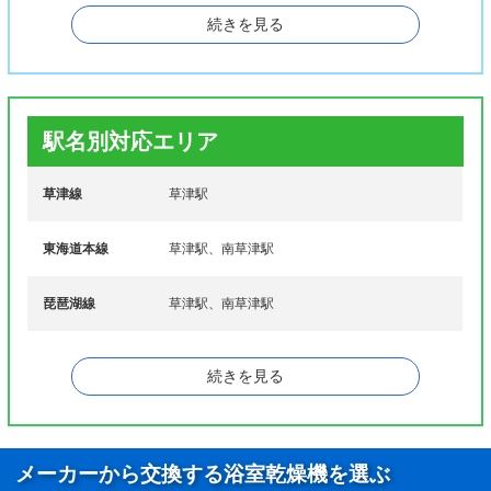
続きを見る
長束町、西大路町、西草津、西渋川、西矢倉、野
ナ行
路、野路町、野路東、野村
ハ行
橋岡町、馬場町、東草津、東矢倉、平井、平井町
マ行
御倉町、南笠町、南笠東、南草津、南山田町
駅名別対応エリア
ヤ行
矢倉、矢橋町、山田町、山寺町
草津線
草津駅
ワ行
若草、若竹町
東海道本線
草津駅、南草津駅
琵琶湖線
草津駅、南草津駅
続きを見る
メーカーから交換する浴室乾燥機を選ぶ