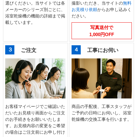
選びください。当サイトでは各
撮影いただき、当サイトの
無料
メーカーのシリーズ別ごとに、
お見積り依頼
からお申し込みく
浴室乾燥機の機能の詳細まで掲
ださい。
載しています。
写真送付で
1,000円OFF
３
４
ご注文
工事にお伺い
お客様マイページでご確認いた
商品の手配後、工事スタッフが
だいたお見積り画面からご注文
ご予約の日時にお伺いし、浴室
のお手続きをお願いいたしま
乾燥機の交換工事を行います。
す。お見積内容の変更をご希望
の場合はご注文前にお申し付け