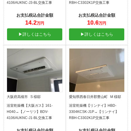
4106AUKNC-J3-BL交換工事
RBH-C3302K1P交換工事
お支払税込合計金額
お支払税込合計金額
14.2
10.6
万円
万円
▶詳しくはこちら
▶詳しくはこちら
大阪府高槻市 S 様邸
愛知県西春日井郡豊山町 M 様邸
浴室乾燥機【大阪ガス】161-
浴室乾燥機【リンナイ】HBD-
H040→【ノーリツ】BDV-
3304KCSK-J1P→【リンナイ】
4106AUKNC-J1-BL交換工事
RBH-C3302K1P交換工事
お支払税込合計金額
お支払税込合計金額