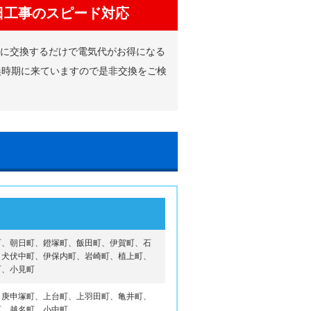
日工事のスピード対応
品に交換するだけで電気代がお得になる
換時期に来ていますので是非交換をご検
町、朝日町、鐙塚町、飯田町、伊賀町、石
、犬伏中町、伊保内町、岩崎町、植上町、
町、小見町
、庚申塚町、上台町、上羽田町、亀井町、
町、越名町、小中町