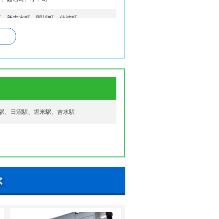
町、新吉水町、関川町、仙波町
多田町、田沼町、田之入町、築地町、寺久
、豊代町
津川町、堀米町、本町
、免鳥町、茂呂山町
駅、田沼駅、堀米駅、吉水駅
南町、万町
ぶ