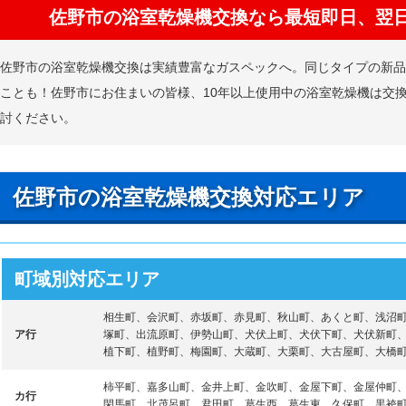
佐野市の浴室乾燥機交換なら最短即日、翌
佐野市の浴室乾燥機交換は実績豊富なガスペックへ。同じタイプの新
ことも！佐野市にお住まいの皆様、10年以上使用中の浴室乾燥機は交
討ください。
佐野市の浴室乾燥機交換対応エリア
町域別対応エリア
相生町、会沢町、赤坂町、赤見町、秋山町、あくと町、浅沼
ア行
塚町、出流原町、伊勢山町、犬伏上町、犬伏下町、犬伏新町
植下町、植野町、梅園町、大蔵町、大栗町、大古屋町、大橋
柿平町、嘉多山町、金井上町、金吹町、金屋下町、金屋仲町
カ行
閑馬町、北茂呂町、君田町、葛生西、葛生東、久保町、黒袴