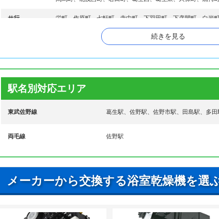
サ行
栄町、作原町、七軒町、寺中町、下羽田町、下彦間町、白岩
続きを見る
大祝町、大町、高砂町、高萩町、高橋町、高山町、田島町、
タ行
保町、天神町、天明町、栃本町、戸奈良町、富岡町、戸室町
ナ行
長坂町、中町、並木町、奈良渕町、西浦町、韮川町
ハ行
長谷場町、鉢木町、飛駒町、富士町、富士見町、船越町、船
駅名別対応エリア
マ行
馬門町、牧町、町谷町、御神楽町、水木町、宮下町、村上町
東武佐野線
葛生駅、佐野駅、佐野市駅、田島駅、多田
ヤ行
山形町、山越町、山菅町、大和町、吉水駅前、吉水町、米山
両毛線
佐野駅
ワ行
若松町、若宮上町、若宮下町
メーカーから交換する浴室乾燥機を選