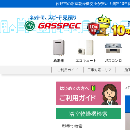
佐野市の浴室乾燥機交換が安い！無料10年
給湯器
エコキュート
ガスコンロ
ご利用ガイド
工事対応エリア
施
>
浴室乾燥機検索
型番で検索