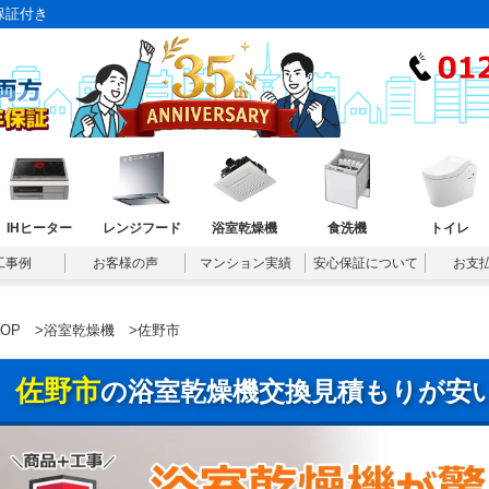
保証付き
IHヒーター
レンジフード
浴室乾燥機
食洗機
トイレ
工事例
お客様の声
マンション実績
安心保証について
お支
TOP
>
浴室乾燥機
>佐野市
佐野市
の浴室乾燥機交換見積もりが安