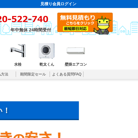
見積り会員ログイン
年中無休 24時間受付
水栓
乾太くん
壁掛エアコン
払方法
期間限定セール
よくある質問FAQ
い！