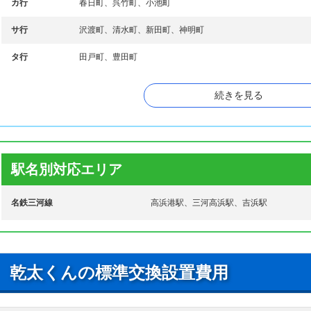
カ行
春日町、呉竹町、小池町
サ行
沢渡町、清水町、新田町、神明町
タ行
田戸町、豊田町
ハ行
八幡町、稗田町、二池町、本郷町
続きを見る
マ行
向山町
ヤ行
屋敷町、湯山町、芳川町
ラ行
論地町
駅名別対応エリア
名鉄三河線
高浜港駅、三河高浜駅、吉浜駅
乾太くんの標準交換設置費用