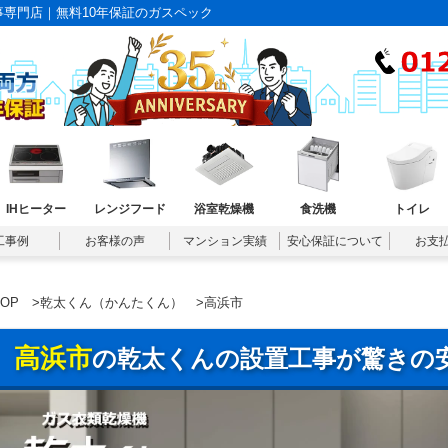
専門店｜無料10年保証のガスペック
IHヒーター
レンジフード
浴室乾燥機
食洗機
トイレ
工事例
お客様の声
マンション実績
安心保証について
お支
TOP
>
乾太くん（かんたくん）
>高浜市
高浜市
の乾太くんの設置工事が驚きの