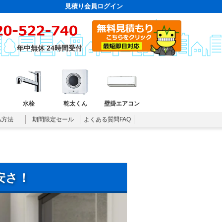
見積り会員ログイン
年中無休 24時間受付
水栓
乾太くん
壁掛エアコン
払方法
期間限定セール
よくある質問FAQ
安さ！