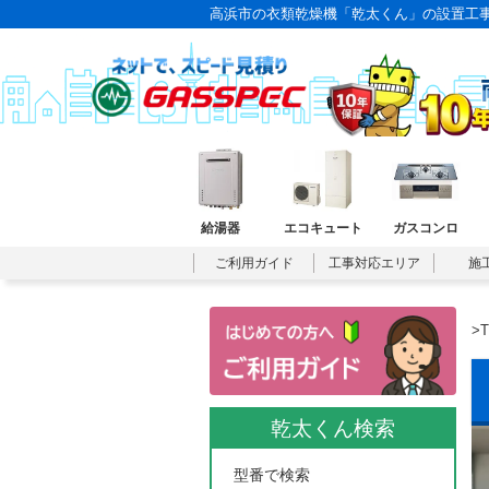
高浜市の衣類乾燥機「乾太くん」の設置工事
給湯器
エコキュート
ガスコンロ
ご利用ガイド
工事対応エリア
施
>
乾太くん検索
型番で検索