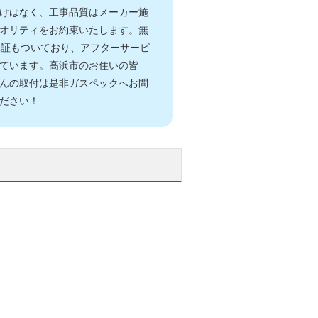
けはなく、工事品質はメーカー施
オリティをお約束いたします。無
保証もついており、アフターサービ
ています。高浜市のお住いの皆
んの取付は是非ガスペックへお問
ださい！