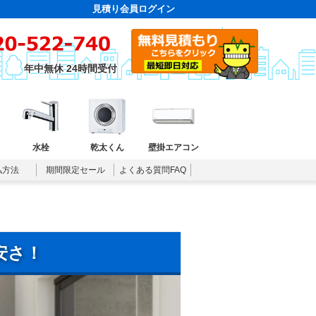
見積り会員ログイン
年中無休 24時間受付
水栓
乾太くん
壁掛エアコン
払方法
期間限定セール
よくある質問FAQ
安さ！