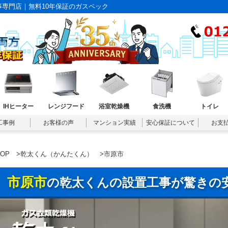
専門店｜無料10年保証のガスペック
IHヒーター
レンジフード
浴室乾燥機
食洗機
トイレ
工事例
お客様の声
マンション実績
安心保証について
お支
TOP
>
乾太くん（かんたくん）
>市原市
市原市
の乾太くんの設置工事が驚きの