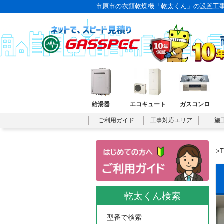
市原市の衣類乾燥機「乾太くん」の設置工事
給湯器
エコキュート
ガスコンロ
ご利用ガイド
工事対応エリア
施
>
乾太くん検索
型番で検索