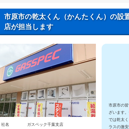
市原市の乾太くん（かんたくん）の設
店が担当します
市原市の皆
ざいます。
では乾太く
社名
ガスペック千葉支店
ラスの激安