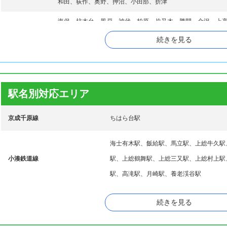
和田、荻作、奥野、押沼、小田部、折津
海保、柿木台、風戸、神代、柏原、片又木、勝間、金沢、上
多、北国分寺台、吉沢、君塚、久々津、草刈、久保、五井、
カ行
続きを見る
央東、五井中央東、五井西、五井東、五井南海岸、高坂、光
央、国本、古敷谷、五所、古都辺、駒込、小谷田、権現堂、
西広、桜台、佐是、更級、椎津、椎の木台、島田、島野、下
サ行
真ケ谷、菅野、諏訪、瀬又、惣社
駅名別対応エリア
高倉、高田、高滝、滝口、武士、辰巳台西、辰巳台東、立野
タ行
西、千種、千種海岸、ちはら台西、ちはら台東、ちはら台南
京成千原線
ちはら台駅
津、出津西、寺谷、徳氏、戸面、外部田、豊成
中、中高根、中野、永吉、奈良、新堀、西国吉、西国分寺台
ナ行
海士有木駅、飯給駅、馬立駅、上総牛久駅
毛
小湊鉄道線
駅、上総鶴舞駅、上総三又駅、上総村上駅
葉木、畑木、原田、番場、東国吉、東国分寺台、東五所、引
ハ行
駅、高滝駅、月崎駅、養老渓谷駅
井、二日市場、不入、古市場、平蔵、奉免、堀越、本郷
町田、松ケ島、松ケ島西、松崎、万田野、水沢、南岩崎、南
内房線
姉ヶ崎駅、五井駅、八幡宿駅
続きを見る
マ行
上、門前
矢田、柳川、柳原、藪、山木、山口、山倉、山小川、山田、