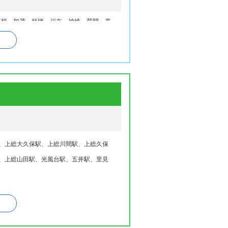
高根、加茂、栢橋、川在、神崎、菊間、喜
五井海岸、五井金杉、五井中央西、五井中
風台、小折、郡本、小草畑、国分寺台中
金剛地
野、下矢田、十五沢、宿、白塚、白金町、
、田尾、田淵、田淵旧日竹、玉前、玉前
、廿五里、月崎、月出、土宇、鶴舞、出
、西五所、西野、西野谷、根田、能満、野
、上総大久保駅、上総川間駅、上総久保
、上総山田駅、光風台駅、五井駅、里見
田、櫃挾、平田、平野、深城、福増、藤
国分寺台、皆吉、宮原、妙香、迎田、村
山田橋、八幡、八幡石塚、八幡浦、八幡海