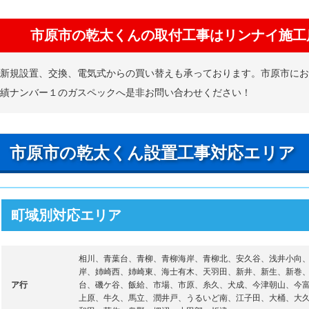
市原市の乾太くんの取付工事はリンナイ施工
新規設置、交換、電気式からの買い替えも承っております。市原市に
績ナンバー１のガスペックへ是非お問い合わせください！
市原市の乾太くん設置工事対応エリア
町域別対応エリア
相川、青葉台、青柳、青柳海岸、青柳北、安久谷、浅井小向
岸、姉崎西、姉崎東、海士有木、天羽田、新井、新生、新巻
ア行
台、磯ケ谷、飯給、市場、市原、糸久、犬成、今津朝山、今
上原、牛久、馬立、潤井戸、うるいど南、江子田、大桶、大