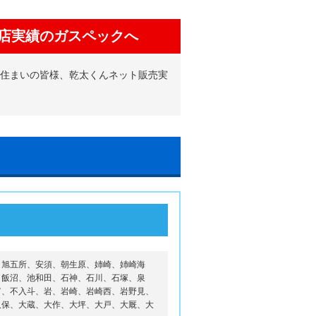
店実績のガスペックへ
お住まいの皆様、乾太くんネット販売実
、旭五所、安須、朝生原、姉崎、姉崎海
、飯沼、池和田、石神、石川、石塚、泉
富、不入斗、岩、岩崎、岩崎西、岩野見、
久保、大蔵、大作、大坪、大戸、大厩、大