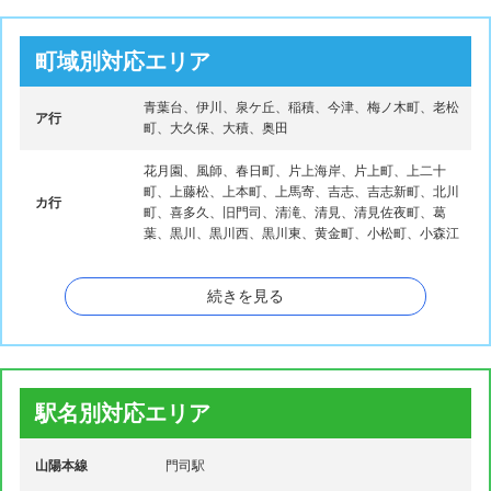
町域別対応エリア
青葉台、伊川、泉ケ丘、稲積、今津、梅ノ木町、老松
ア行
町、大久保、大積、奥田
花月園、風師、春日町、片上海岸、片上町、上二十
町、上藤松、上本町、上馬寄、吉志、吉志新町、北川
カ行
町、喜多久、旧門司、清滝、清見、清見佐夜町、葛
葉、黒川、黒川西、黒川東、黄金町、小松町、小森江
栄町、猿喰、寺内、下二十町、下馬寄、社ノ木、庄司
続きを見る
サ行
町、白野江、城山町、新開、新原町、新門司、新門司
北、瀬戸町
大里、大里桜ケ丘、大里新町、大里戸ノ上、大里原
町、大里東、大里東口、大里本町、大里元町、大里桃
タ行
山町、高砂町、高田、太刀浦海岸、谷町、田野浦、田
駅名別対応エリア
野浦海岸、恒見、恒見町
山陽本線
永黒、長谷、中二十町、中町、鳴竹、西海岸、錦町、
門司駅
ナ行
西新町