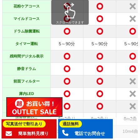
花粉ケアコース
マイルドコース
スクロールできます
ドラム除菌運転
5～90分
5～90分
5～90
タイマー運転
残時間デジタル表示
静音ドラム
前面フィルター
庫内LED
スマホ連携
8m2曲り
8m2曲り
8m2曲
排気延長80φ
写真送付で割引あり
通話無料
10m4曲り
10m4曲り
10m4曲
排気延長100φ
簡単無料見積り
電話でお問合せ