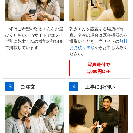
まずはご希望の乾太くんをお選
乾太くんを設置する場所の写
びください。当サイトではタイ
真、交換の場合は既存機器のを
プ別に乾太くんの機能の詳細ま
撮影いただき、当サイトの
無料
で掲載しています。
お見積り依頼
からお申し込みく
ださい。
写真送付で
1,000円OFF
３
４
ご注文
工事にお伺い