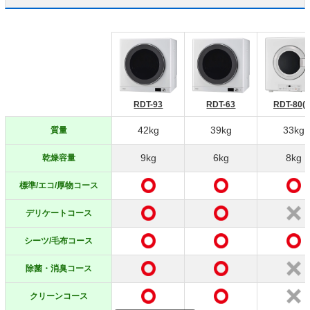
RDT-93
RDT-63
RDT-80(A
42kg
39kg
33kg
質量
9kg
6kg
8kg
乾燥容量
標準/エコ/厚物コース
デリケートコース
シーツ/毛布コース
除菌・消臭コース
クリーンコース