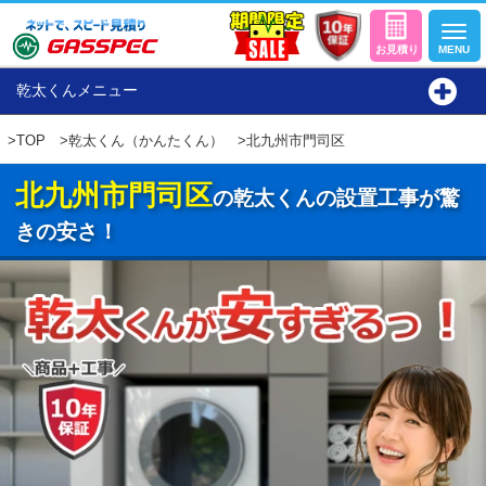
乾太くんメニュー
>
TOP
>
乾太くん（かんたくん）
>北九州市門司区
北九州市門司区
の乾太くんの設置工事が驚
きの安さ！