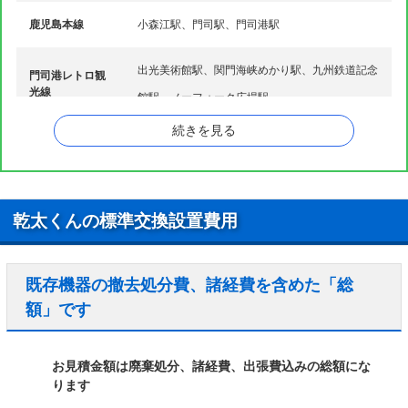
鹿児島本線
小森江駅、門司駅、門司港駅
畑、畑田町、浜町、羽山、原町別院、東新町、東本
町、東馬寄、東港町、東門司、光町、柄杓田、柄杓田
ハ行
町、広石、藤松、二タ松町、不老町、別院、法師庵、
出光美術館駅、関門海峡めかり駅、九州鉄道記念
門司港レトロ観
本町
光線
館駅、ノーフォーク広場駅
松崎町、松原、丸山、丸山吉野町、緑ケ丘、港町、南
マ行
続きを見る
本町、門司、元清滝、桃山台
ヤ行
柳原町、柳町、矢筈町
乾太くんの標準交換設置費用
既存機器の撤去処分費、諸経費を含めた「総
額」です
お見積金額は廃棄処分、諸経費、出張費込みの総額にな
ります