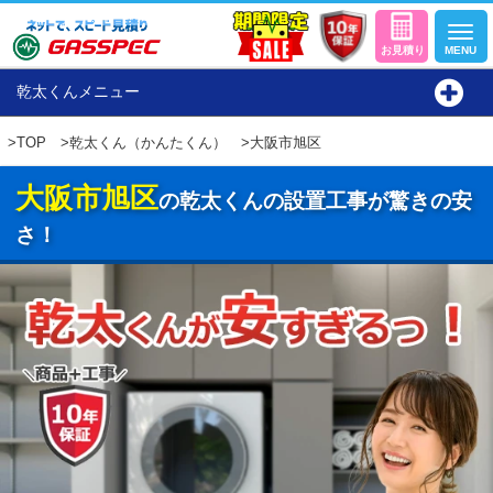
乾太くんメニュー
>
TOP
>
乾太くん（かんたくん）
>大阪市旭区
大阪市旭区
の乾太くんの設置工事が驚きの安
さ！