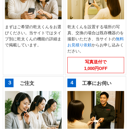
まずはご希望の乾太くんをお選
乾太くんを設置する場所の写
びください。当サイトではタイ
真、交換の場合は既存機器のを
プ別に乾太くんの機能の詳細ま
撮影いただき、当サイトの
無料
で掲載しています。
お見積り依頼
からお申し込みく
ださい。
写真送付で
1,000円OFF
３
４
ご注文
工事にお伺い