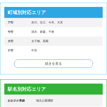
町域別対応エリア
ア行
赤川、生江、今市、大宮
サ行
清水、新森、千林
タ行
太子橋、高殿
ナ行
中宮
マ行
森小路
続きを見る
駅名別対応エリア
おおさか東線
城北公園通駅