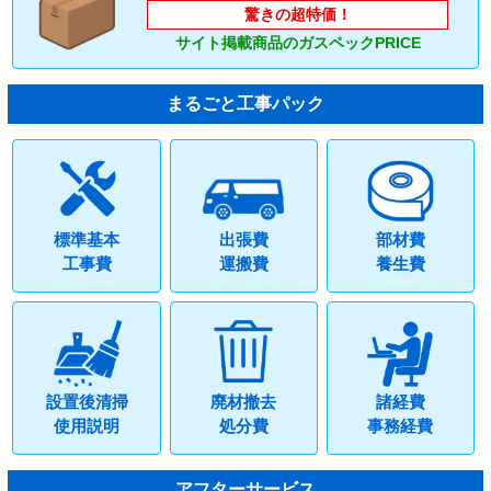
驚きの超特価！
サイト掲載商品のガスペックPRICE
まるごと工事パック
標準基本
出張費
部材費
工事費
運搬費
養生費
設置後清掃
廃材撤去
諸経費
使用説明
処分費
事務経費
アフターサービス