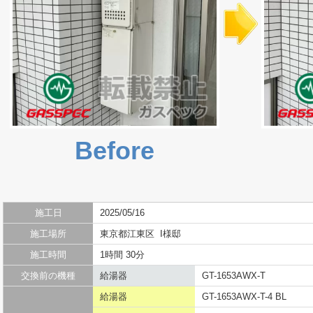
Before
施工日
2025/05/16
施工場所
東京都江東区 I様邸
施工時間
1時間 30分
交換前の機種
給湯器
GT-1653AWX-T
給湯器
GT-1653AWX-T-4 BL