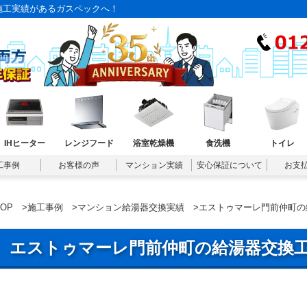
施工実績があるガスペックへ！
IHヒーター
レンジフード
浴室乾燥機
食洗機
トイレ
工事例
お客様の声
マンション実績
安心保証について
お支
TOP
>
施工事例
>
マンション給湯器交換実績
>エストゥマーレ門前仲町の
エストゥマーレ門前仲町の給湯器交換