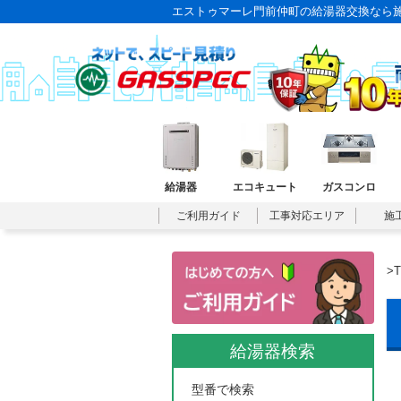
エストゥマーレ門前仲町の給湯器交換なら
給湯器
エコキュート
ガスコンロ
ご利用ガイド
工事対応エリア
施
>
給湯器検索
型番で検索