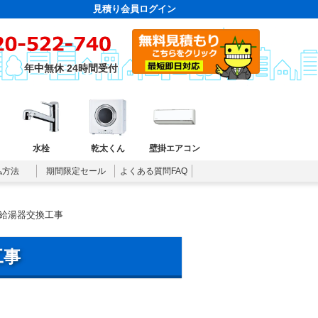
見積り会員ログイン
年中無休 24時間受付
水栓
乾太くん
壁掛エアコン
払方法
期間限定セール
よくある質問FAQ
給湯器交換工事
工事