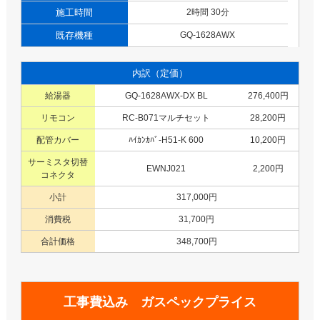
施工時間
2時間 30分
既存機種
GQ-1628AWX
内訳（定価）
給湯器
GQ-1628AWX-DX BL
276,400円
リモコン
RC-B071マルチセット
28,200円
配管カバー
ﾊｲｶﾝｶﾊﾞ-H51-K 600
10,200円
サーミスタ切替
EWNJ021
2,200円
コネクタ
小計
317,000円
消費税
31,700円
合計価格
348,700円
工事費込み ガスペックプライス