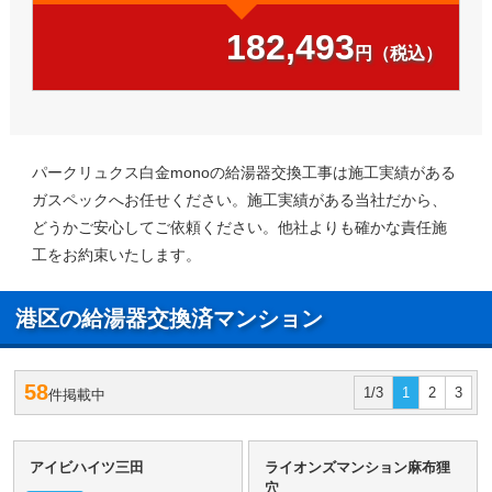
182,493
円（税込）
パークリュクス白金monoの給湯器交換工事は施工実績がある
ガスペックへお任せください。施工実績がある当社だから、
どうかご安心してご依頼ください。他社よりも確かな責任施
工をお約束いたします。
港区の給湯器交換済マンション
58
1/3
1
2
3
件掲載中
アイビハイツ三田
ライオンズマンション麻布狸
穴