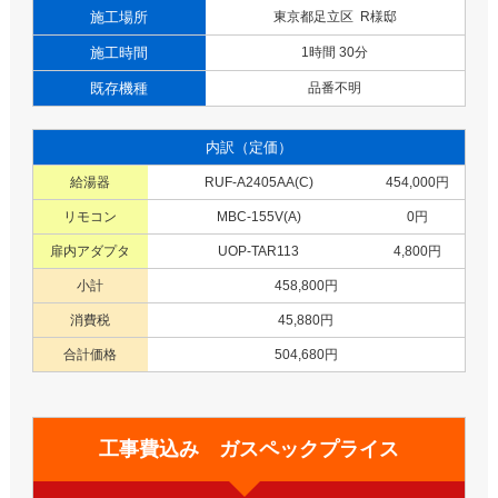
施工場所
東京都足立区 R様邸
施工時間
1時間 30分
既存機種
品番不明
内訳（定価）
給湯器
RUF-A2405AA(C)
454,000円
リモコン
MBC-155V(A)
0円
扉内アダプタ
UOP-TAR113
4,800円
小計
458,800円
消費税
45,880円
合計価格
504,680円
工事費込み ガスペックプライス