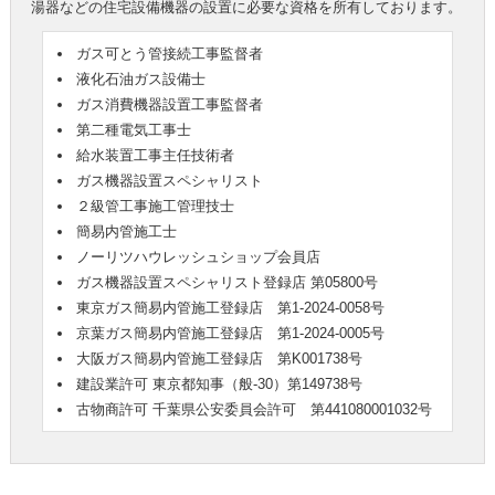
湯器などの住宅設備機器の設置に必要な資格を所有しております。
ガス可とう管接続工事監督者
液化石油ガス設備士
ガス消費機器設置工事監督者
第二種電気工事士
給水装置工事主任技術者
ガス機器設置スペシャリスト
２級管工事施工管理技士
簡易内管施工士
ノーリツハウレッシュショップ会員店
ガス機器設置スペシャリスト登録店 第05800号
東京ガス簡易内管施工登録店 第1-2024-0058号
京葉ガス簡易内管施工登録店 第1-2024-0005号
大阪ガス簡易内管施工登録店 第K001738号
建設業許可 東京都知事（般-30）第149738号
古物商許可 千葉県公安委員会許可 第441080001032号