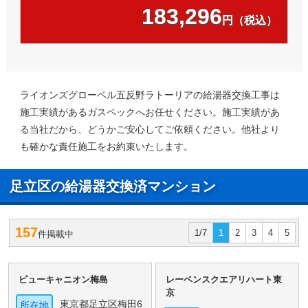
183,296
円（税込）
ライオンズグローベル五反野ラトーリアの給湯器交換工事は
施工実績があるガスペックへお任せください。施工実績があ
る当社だから、どうかご安心してご依頼ください。他社より
も確かな責任施工をお約束いたします。
足立区の給湯器交換済マンション
157
1/7
1
2
3
4
5
件掲載中
ビューキャニオン梅島
レーベンスクエアリハート東
京
東京都足立区梅田6
所在地