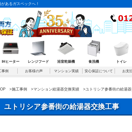
績があるガスペックへ！
IHヒーター
レンジフード
浴室乾燥機
食洗機
トイレ
工事例
お客様の声
マンション実績
安心保証について
お支
TOP
>
施工事例
>
マンション給湯器交換実績
>ユトリシア参番街の給湯器
ユトリシア参番街の給湯器交換工事