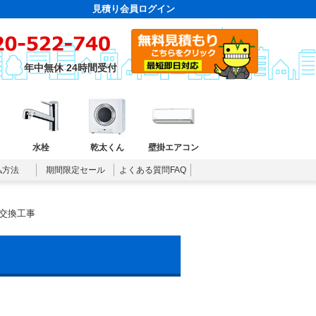
見積り会員ログイン
年中無休 24時間受付
水栓
乾太くん
壁掛エアコン
払方法
期間限定セール
よくある質問FAQ
交換工事