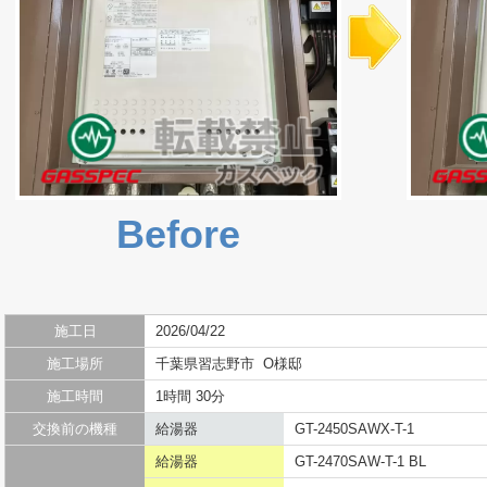
Before
施工日
2026/04/22
施工場所
千葉県習志野市 O様邸
施工時間
1時間 30分
交換前の機種
給湯器
GT-2450SAWX-T-1
給湯器
GT-2470SAW-T-1 BL