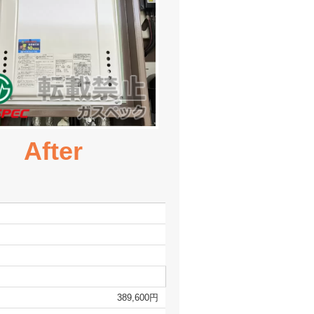
After
389,600円