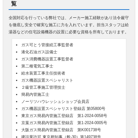
覧
全国対応を行っている弊社では、メーカー施工経験があり法令厳守
を徹底し安全で確実な施工に力を入れています。担当スタッフは給
湯器などの住宅設備機器の設置に必要な資格を所有しております。
ガス可とう管接続工事監督者
液化石油ガス設備士
ガス消費機器設置工事監督者
第二種電気工事士
給水装置工事主任技術者
ガス機器設置スペシャリスト
２級管工事施工管理技士
簡易内管施工士
ノーリツハウレッシュショップ会員店
ガス機器設置スペシャリスト登録店 第05800号
東京ガス簡易内管施工登録店 第1-2024-0058号
京葉ガス簡易内管施工登録店 第1-2024-0005号
大阪ガス簡易内管施工登録店 第K001738号
建設業許可 東京都知事（般-30）第149738号