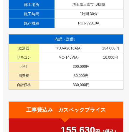
施工場所
埼玉県三郷市 S様邸
施工時間
1時間 30分
既存機種
RUJ-V2010A
内訳（定価）
給湯器
RUJ-A2010A(A)
284,000円
リモコン
MC-146V(A)
16,000円
小計
300,000円
消費税
30,000円
合計価格
330,000円
工事費込み ガスペックプライス
155,630
円（税込）