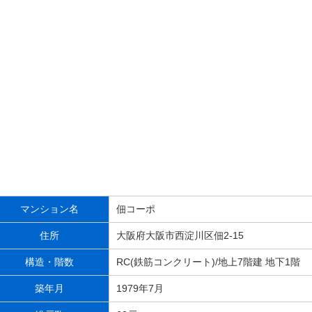
マンション名
佃コーポ
住所
大阪府大阪市西淀川区佃2-15
構造・階数
RC(鉄筋コンクリート)/地上7階建 地下1階
築年月
1979年7月