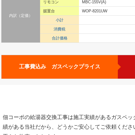
リモコン
MBC-155V(A)
据置台
WOP-8201UW
内訳（定価）
小計
消費税
合計価格
工事費込み ガスペックプライス
佃コーポの給湯器交換工事は施工実績があるガスペッ
績がある当社だから、どうかご安心してご依頼くださ