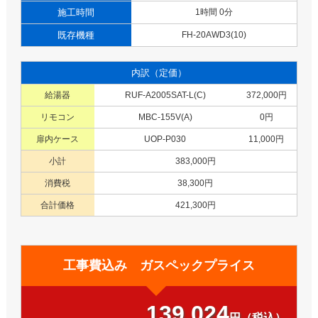
施工時間
1時間 0分
既存機種
FH-20AWD3(10)
内訳（定価）
給湯器
RUF-A2005SAT-L(C)
372,000円
リモコン
MBC-155V(A)
0円
扉内ケース
UOP-P030
11,000円
小計
383,000円
消費税
38,300円
合計価格
421,300円
工事費込み ガスペックプライス
139,024
円（税込）