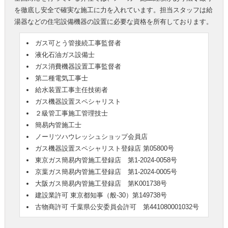
を徹底し安全で確実な施工に力を入れています。担当スタッフは給
湯器などの住宅設備機器の設置に必要な資格を所有しております。
ガス可とう管接続工事監督者
液化石油ガス設備士
ガス消費機器設置工事監督者
第二種電気工事士
給水装置工事主任技術者
ガス機器設置スペシャリスト
２級管工事施工管理技士
簡易内管施工士
ノーリツハウレッシュショップ会員店
ガス機器設置スペシャリスト登録店 第05800号
東京ガス簡易内管施工登録店 第1-2024-0058号
京葉ガス簡易内管施工登録店 第1-2024-0005号
大阪ガス簡易内管施工登録店 第K001738号
建設業許可 東京都知事（般-30）第149738号
古物商許可 千葉県公安委員会許可 第441080001032号