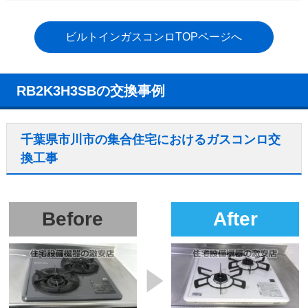
ビルトインガスコンロTOPページへ
RB2K3H3SBの交換事例
千葉県市川市の集合住宅におけるガスコンロ交
換工事
Before
After