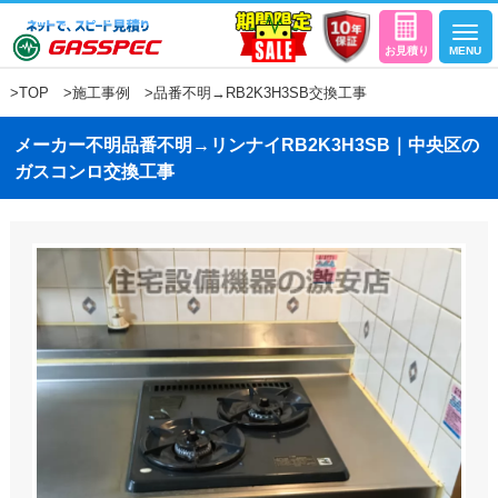
>
TOP
>
施工事例
>品番不明→RB2K3H3SB交換工事
メーカー不明品番不明→リンナイRB2K3H3SB｜中央区の
ガスコンロ交換工事