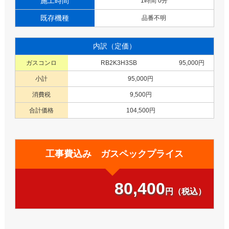
施工時間
1時間 0分
既存機種
品番不明
内訳（定価）
ガスコンロ
RB2K3H3SB
95,000円
小計
95,000円
消費税
9,500円
合計価格
104,500円
工事費込み ガスペックプライス
80,400
円（税込）