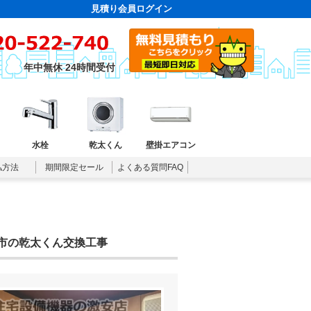
見積り会員ログイン
年中無休 24時間受付
水栓
乾太くん
壁掛エアコン
払方法
期間限定セール
よくある質問FAQ
佐倉市の乾太くん交換工事