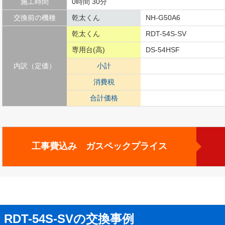
施工時間
0時間 30分
交換前の機種
乾太くん
NH-G50A6
乾太くん
RDT-54S-SV
専用台(高)
DS-54HSF
内訳（定価）
小計
消費税
合計価格
工事費込み ガスペックプライス
RDT-54S-SVの交換事例