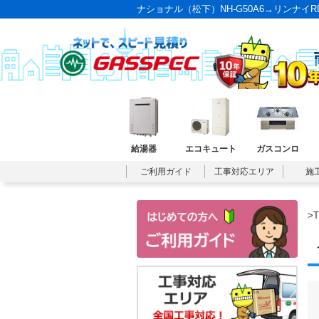
ナショナル（松下）NH-G50A6→リンナイR
給湯器
エコキュート
ガスコンロ
ご利用ガイド
工事対応エリア
施
>