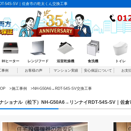
DT-54S-SV｜佐倉市の乾太くん交換工事
IHヒーター
レンジフード
浴室乾燥機
食洗機
トイレ
工事例
お客様の声
マンション実績
安心保証について
お支
TOP
>
施工事例
>NH-G50A6→RDT-54S-SV交換工事
ナショナル（松下）NH-G50A6→リンナイRDT-54S-SV｜