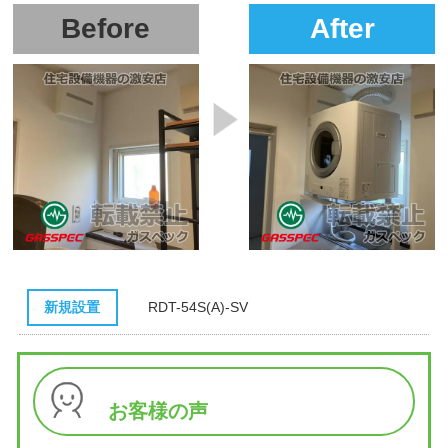
Before
After
新規設置
RDT-54S(A)-SV
お客様の声