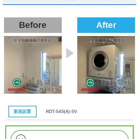
Before
After
新規設置
RDT-54S(A)-SV