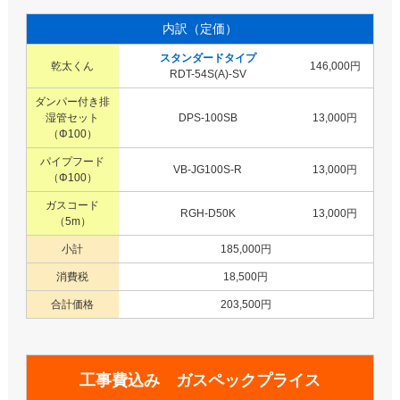
内訳（定価）
スタンダードタイプ
乾太くん
146,000円
RDT-54S(A)-SV
ダンパー付き排
湿管セット
DPS-100SB
13,000円
（Φ100）
パイプフード
VB-JG100S-R
13,000円
（Φ100）
ガスコード
RGH-D50K
13,000円
（5m）
小計
185,000円
消費税
18,500円
合計価格
203,500円
工事費込み ガスペックプライス