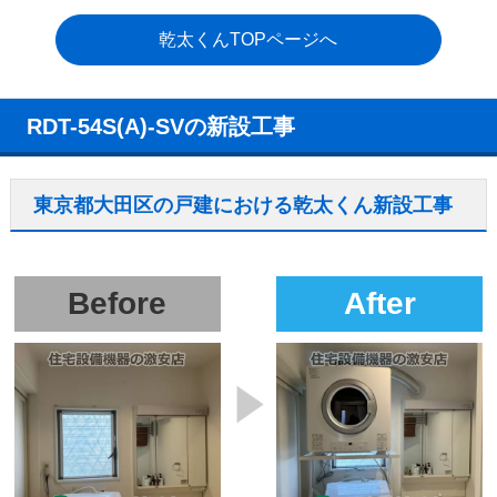
乾太くんTOPページへ
RDT-54S(A)-SVの新設工事
東京都大田区の戸建における乾太くん新設工事
Before
After