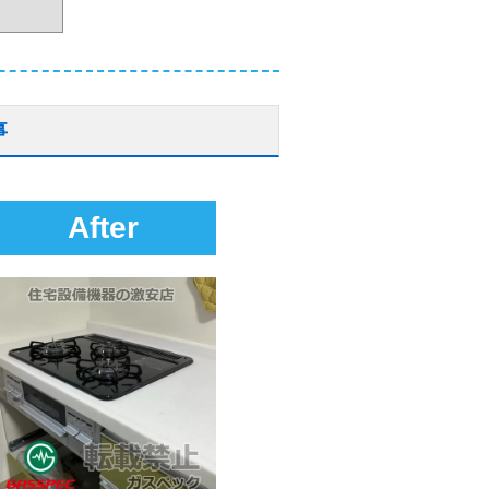
事
After