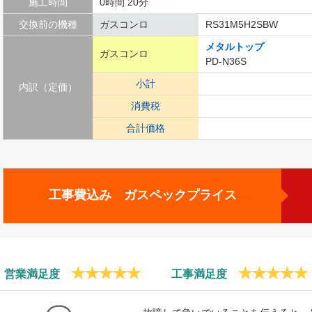
施工時間
0時間 20分
交換前の機種
ガスコンロ
RS31M5H2SBW
メタルトップ
ガスコンロ
PD-N36S
小計
内訳（定価）
消費税
合計価格
工事費込み ガスペックプライス
営業満足度
工事満足度