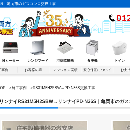
N36S｜亀岡市のガスコンロ交換工事
IHヒーター
レンジフード
浴室乾燥機
食洗機
トイレ
工事例
お客様の声
マンション実績
安心保証について
お支
TOP
>
施工事例
>RS31M5H2SBW→PD-N36S交換工事
リンナイRS31M5H2SBW→リンナイPD-N36S｜亀岡市のガ