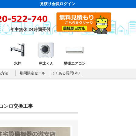
見積り会員ログイン
年中無休 24時間受付
水栓
乾太くん
壁掛エアコン
払方法
期間限定セール
よくある質問FAQ
スコンロ交換工事