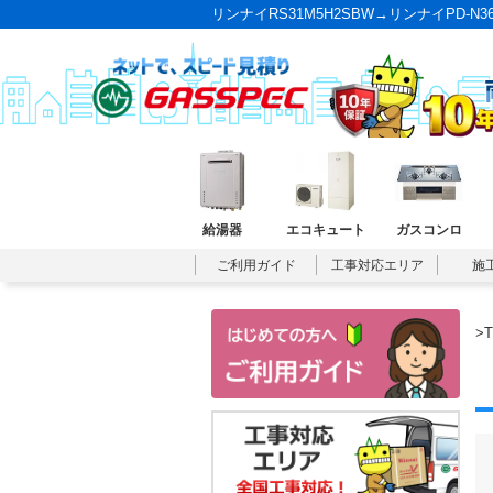
リンナイRS31M5H2SBW→リンナイPD-
給湯器
エコキュート
ガスコンロ
ご利用ガイド
工事対応エリア
施
>