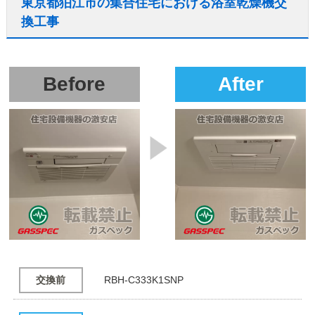
東京都狛江市の集合住宅における浴室乾燥機交
換工事
Before
After
交換前
RBH-C333K1SNP