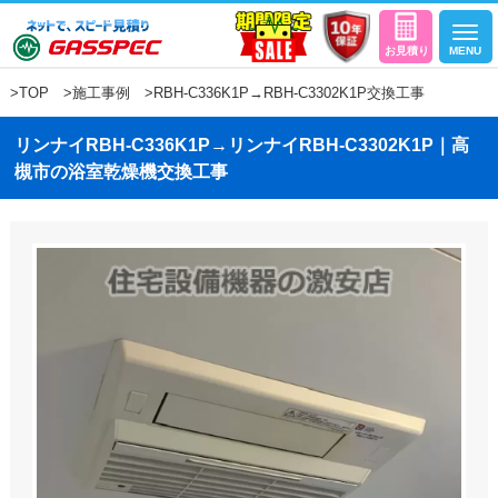
>
TOP
>
施工事例
>RBH-C336K1P→RBH-C3302K1P交換工事
リンナイRBH-C336K1P→リンナイRBH-C3302K1P｜高
槻市の浴室乾燥機交換工事