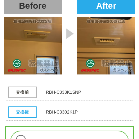
Before
After
交換前
RBH-C333K1SNP
交換後
RBH-C3302K1P