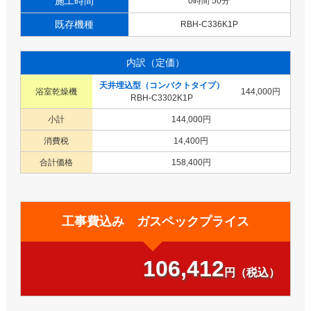
施工時間
0時間 50分
既存機種
RBH-C336K1P
内訳（定価）
天井埋込型（コンパクトタイプ）
浴室乾燥機
144,000円
RBH-C3302K1P
小計
144,000円
消費税
14,400円
合計価格
158,400円
工事費込み ガスペックプライス
106,412
円（税込）