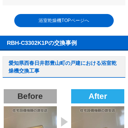
浴室乾燥機TOPページへ
RBH-C3302K1Pの交換事例
愛知県西春日井郡豊山町の戸建における浴室乾
燥機交換工事
Before
After