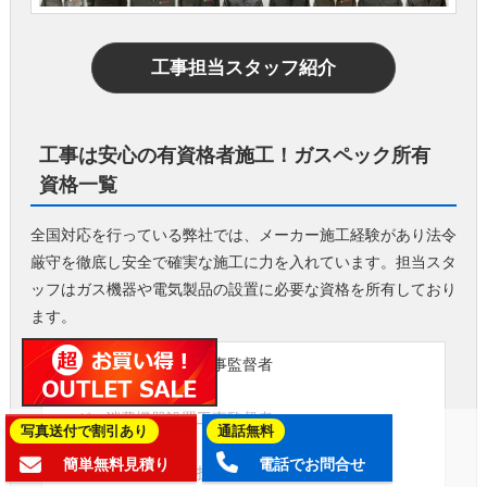
工事担当スタッフ紹介
工事は安心の有資格者施工！ガスペック所有
資格一覧
全国対応を行っている弊社では、メーカー施工経験があり法令
厳守を徹底し安全で確実な施工に力を入れています。担当スタ
ッフはガス機器や電気製品の設置に必要な資格を所有しており
ます。
ガス可とう管接続工事監督者
液化石油ガス設備士
ガス消費機器設置工事監督者
写真送付で割引あり
通話無料
第二種電気工事士
簡単無料見積り
電話でお問合せ
給水装置工事主任技術者