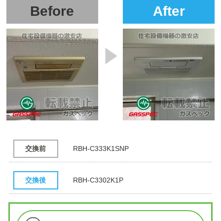
Before
After
交換前
RBH-C333K1SNP
交換後
RBH-C3302K1P