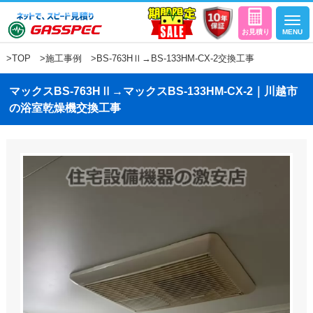
>
TOP
>
施工事例
>BS-763HⅡ→BS-133HM-CX-2交換工事
マックスBS-763HⅡ→マックスBS-133HM-CX-2｜川越市
の浴室乾燥機交換工事