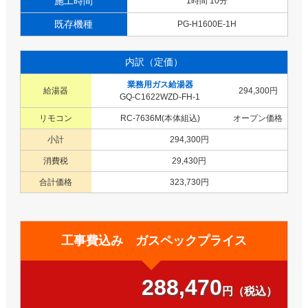
施工時間
1時間 10分
既存機種
PG-H1600E-1H
内訳（定価）
業務用ガス給湯器
給湯器
294,300円
GQ-C1622WZD-FH-1
リモコン
RC-7636M(本体組込)
オープン価格
小計
294,300円
消費税
29,430円
合計価格
323,730円
工事費込み ガスペックプライス
288,470
円（税込）