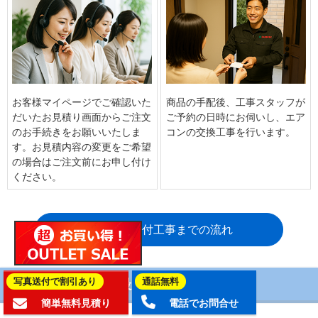
お客様マイページでご確認いた
商品の手配後、工事スタッフが
だいたお見積り画面からご注文
ご予約の日時にお伺いし、エア
のお手続きをお願いいたしま
コンの交換工事を行います。
す。お見積内容の変更をご希望
の場合はご注文前にお申し付け
ください。
エアコン取付工事までの流れ
写真送付で割引あり
通話無料
ルームエアコンの最新取付工事例
簡単無料見積り
電話でお問合せ