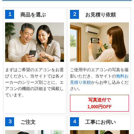
１
２
商品を選ぶ
お見積り依頼
まずはご希望のエアコンをお選
ご使用中のエアコンの写真を撮
びください。当サイトでは各メ
影いただき、当サイトの
無料お
ーカーのシリーズ別ごとに、エ
見積り依頼
からお申し込みくだ
アコンの機能の詳細まで掲載し
さい。
ています。
写真送付で
1,000円OFF
３
４
ご注文
工事にお伺い