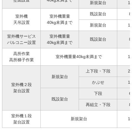
壁面設置
40kg未満まで
新規架台
1
既設架台
8
室外機
室外機重量
天吊設置
40kg未満まで
新規架台
1
室外機サービス
室外機重量
既設架台
8
バルコニー設置
40kg未満まで
高所作業
室外機重量40kg未満まで
1
高所梯子作業
上下段・下段
2
新規架台
かぶせ
1
室外機２段
架台設置
下段
6
既設架台
再組立・下段
8
室外機１段
新規架台
1
架台設置