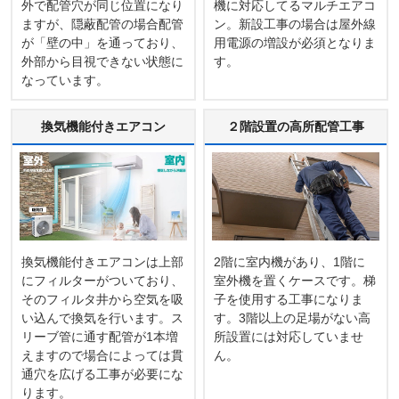
外で配管穴が同じ位置になり
機に対応してるマルチエアコ
ますが、隠蔽配管の場合配管
ン。新設工事の場合は屋外線
が「壁の中」を通っており、
用電源の増設が必須となりま
外部から目視できない状態に
す。
なっています。
換気機能付きエアコン
２階設置の高所配管工事
換気機能付きエアコンは上部
2階に室内機があり、1階に
にフィルターがついており、
室外機を置くケースです。梯
そのフィルタ井から空気を吸
子を使用する工事になりま
い込んで換気を行います。ス
す。3階以上の足場がない高
リーブ管に通す配管が1本増
所設置には対応していませ
えますので場合によっては貫
ん。
通穴を広げる工事が必要にな
ります。