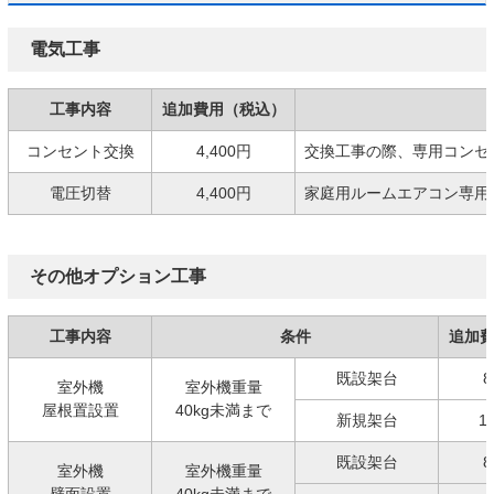
電気工事
工事内容
追加費用（税込）
コンセント交換
4,400円
交換工事の際、専用コンセ
電圧切替
4,400円
家庭用ルームエアコン専用の
その他オプション工事
工事内容
条件
追加
既設架台
8
室外機
室外機重量
屋根置設置
40kg未満まで
新規架台
1
既設架台
8
室外機
室外機重量