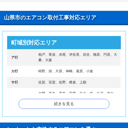
山県市のエアコン取付工事対応エリア
町域別対応エリア
相戸、青波、赤尾、伊佐美、岩佐、梅原、円原、大
ア行
桑、大森
カ行
柿野、掛、片原、神崎、葛原、小倉
サ行
佐賀、笹賀、佐野、椎倉、上願
大門、高木、高富、田栗、谷合、椿、出戸、徳永、
タ行
富永
続きを見る
ナ行
長滝、中洞、西深瀬
ハ行
東深瀬、日永、平井、藤倉、船越、洞田