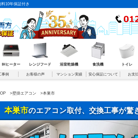
料10年保証付き
IHヒーター
レンジフード
浴室乾燥機
食洗機
トイレ
工事例
お客様の声
マンション実績
安心保証について
お支
TOP
>
壁掛エアコン
>本巣市
本巣市
のエアコン取付、交換工事が驚