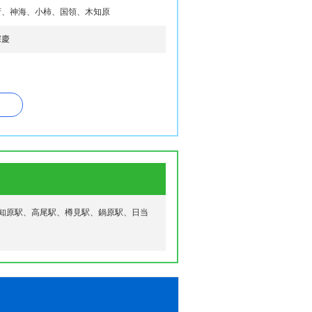
府、神海、小柿、国領、木知原
宗慶
津志、根尾大井、根尾大河原、根尾大河
、根尾川原、根尾口谷、根尾黒津、根尾神
、根尾長島、根尾長嶺、根尾西板屋、根尾
谷
知原駅、高尾駅、樽見駅、鍋原駅、日当