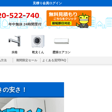
見積り会員ログイン
年中無休 24時間受付
水栓
乾太くん
壁掛エアコン
払方法
期間限定セール
よくある質問FAQ
きの安さ！