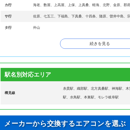
カ行
海老、数屋、上高屋、上保、上真桑、軽海、北野、金原、郡
サ行
佐原、七五三、下福島、下真桑、十四条、随原、曽井中島、
タ行
外山
長屋、鍋原、温井、根尾板所、根尾市場、根尾今村、根尾宇
続きを見る
原、根尾小鹿、根尾越卒、根尾越波、根尾門脇、根尾上大須
ナ行
所、根尾下大須、根尾高尾、根尾樽見、根尾天神堂、根尾中
能郷、根尾東板屋、根尾平野、根尾松田、根尾水鳥、根尾八
ハ行
早野、春近、日当、仏生寺、宝珠ハイツ、法林寺
駅名別対応エリア
マ行
政田、三橋、見延、文殊
糸貫駅、織部駅、北方真桑駅、神海駅、木
ヤ行
屋井、山口
樽見線
駅、水鳥駅、本巣駅、モレラ岐阜駅
メーカーから交換するエアコンを選ぶ