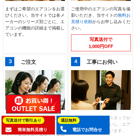
まずはご希望のエアコンをお選
ご使用中のエアコンの写真を撮
びください。当サイトでは各メ
影いただき、当サイトの
無料お
ーカーのシリーズ別ごとに、エ
見積り依頼
からお申し込みくだ
アコンの機能の詳細まで掲載し
さい。
ています。
写真送付で
1,000円OFF
３
４
ご注文
工事にお伺い
お客様マイページでご確認いた
商品の手配後、工事スタッフが
写真送付で割引あり
通話無料
だいたお見積り画面からご注文
ご予約の日時にお伺いし、エア
簡単無料見積り
電話でお問合せ
のお手続きをお願いいたしま
コンの交換工事を行います。