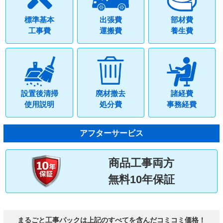
標準基本
出張費
部材費
工事費
運搬費
養生費
設置後清掃
廃材撤去
諸経費
使用説明
処分費
事務経費
アフターサービス
商品工事両方
無料10年保証
まるごと工事パックは上記のすべてを含んだコミコミ価格！