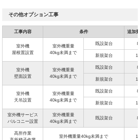
その他オプション工事
工事内容
条件
追加
既設架台
8
室外機
室外機重量
屋根置設置
40kg未満まで
新規架台
1
既設架台
8
室外機
室外機重量
壁面設置
40kg未満まで
新規架台
1
既設架台
8
室外機
室外機重量
天吊設置
40kg未満まで
新規架台
1
室外機サービス
室外機重量
既設架台
8
バルコニー設置
40kg未満まで
高所作業
室外機重量40kg未満まで
1
高所梯子作業