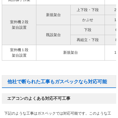
上下段・下段
2
新規架台
かぶせ
1
室外機２段
架台設置
下段
6
既設架台
再組立・下段
8
室外機１段
新規架台
1
架台設置
他社で断られた工事もガスペックなら対応可能
エアコンのよくある対応不可工事
下記のような工事はガスペックでは対応可能です。このような工