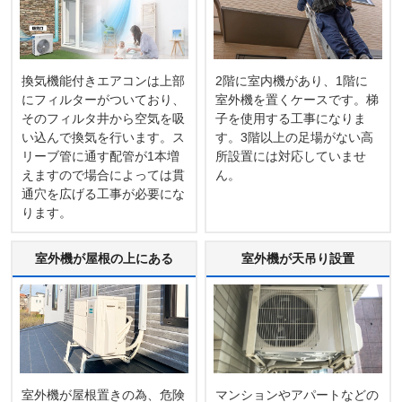
換気機能付きエアコンは上部
2階に室内機があり、1階に
にフィルターがついており、
室外機を置くケースです。梯
そのフィルタ井から空気を吸
子を使用する工事になりま
い込んで換気を行います。ス
す。3階以上の足場がない高
リーブ管に通す配管が1本増
所設置には対応していませ
えますので場合によっては貫
ん。
通穴を広げる工事が必要にな
ります。
室外機が屋根の上にある
室外機が天吊り設置
室外機が屋根置きの為、危険
マンションやアパートなどの