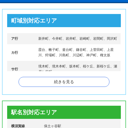
町域別対応エリア
ア行
新井町、今井町、岩井町、岩崎町、岩間町、岡沢町
霞台、帷子町、釜台町、鎌谷町、上菅田町、上星
カ行
川、狩場町、川島町、川辺町、神戸町、権太坂
境木町、境木本町、坂本町、桜ケ丘、新桜ケ丘、瀬
サ行
戸ケ谷町
続きを見る
タ行
月見台、天王町、常盤台
ナ行
西久保町、西谷、西谷町
初音ケ丘、花見台、東川島町、藤塚町、仏向町、仏
ハ行
向西、法泉、星川、保土ケ谷町
駅名別対応エリア
マ行
峰岡町、峰沢町、宮田町、明神台
横須賀線
保土ヶ谷駅