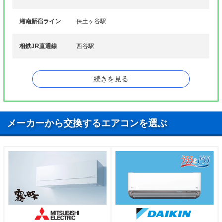
ワ行
和田
湘南新宿ライン
保土ヶ谷駅
相鉄JR直通線
西谷駅
上星川駅、天王町駅、西谷駅、星川駅、和田町
相鉄本線
続きを見る
駅
メーカーから交換するエアコンを選ぶ