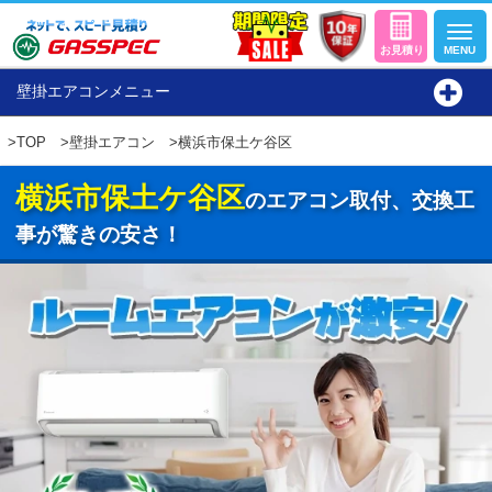
壁掛エアコンメニュー
>
TOP
>
壁掛エアコン
>横浜市保土ケ谷区
横浜市保土ケ谷区
のエアコン取付、交換工
事が驚きの安さ！