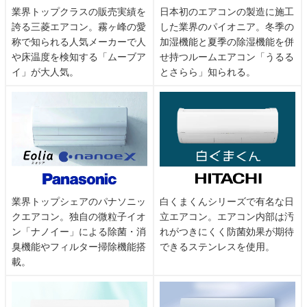
業界トップクラスの販売実績を
日本初のエアコンの製造に施工
誇る三菱エアコン。霧ヶ峰の愛
した業界のパイオニア。冬季の
称で知られる人気メーカーで人
加湿機能と夏季の除湿機能を併
や床温度を検知する「ムーブア
せ持つルームエアコン「うるる
イ」が大人気。
とさらら」知られる。
業界トップシェアのパナソニッ
白くまくんシリーズで有名な日
クエアコン。独自の微粒子イオ
立エアコン。エアコン内部は汚
ン「ナノイー」による除菌・消
れがつきにくく防菌効果が期待
臭機能やフィルター掃除機能搭
できるステンレスを使用。
載。