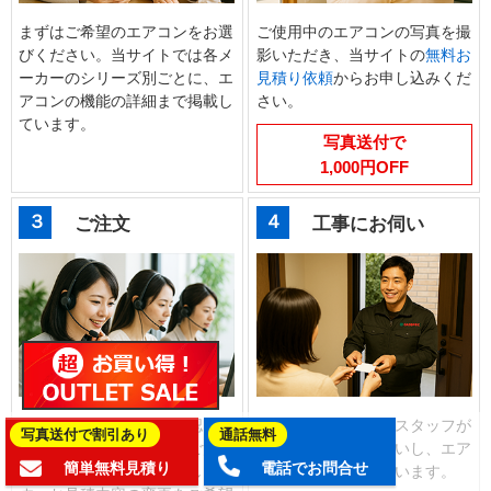
まずはご希望のエアコンをお選
ご使用中のエアコンの写真を撮
びください。当サイトでは各メ
影いただき、当サイトの
無料お
ーカーのシリーズ別ごとに、エ
見積り依頼
からお申し込みくだ
アコンの機能の詳細まで掲載し
さい。
ています。
写真送付で
1,000円OFF
３
４
ご注文
工事にお伺い
お客様マイページでご確認いた
商品の手配後、工事スタッフが
写真送付で割引あり
通話無料
だいたお見積り画面からご注文
ご予約の日時にお伺いし、エア
簡単無料見積り
電話でお問合せ
のお手続きをお願いいたしま
コンの交換工事を行います。