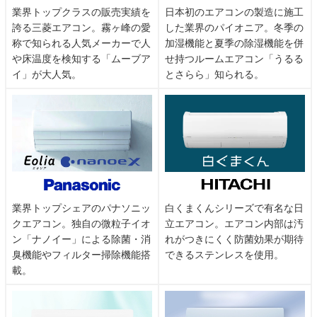
業界トップクラスの販売実績を
日本初のエアコンの製造に施工
誇る三菱エアコン。霧ヶ峰の愛
した業界のパイオニア。冬季の
称で知られる人気メーカーで人
加湿機能と夏季の除湿機能を併
や床温度を検知する「ムーブア
せ持つルームエアコン「うるる
イ」が大人気。
とさらら」知られる。
業界トップシェアのパナソニッ
白くまくんシリーズで有名な日
クエアコン。独自の微粒子イオ
立エアコン。エアコン内部は汚
ン「ナノイー」による除菌・消
れがつきにくく防菌効果が期待
臭機能やフィルター掃除機能搭
できるステンレスを使用。
載。