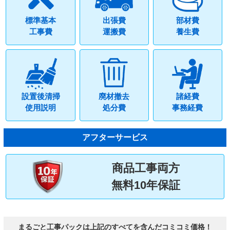
標準基本
出張費
部材費
工事費
運搬費
養生費
設置後清掃
廃材撤去
諸経費
使用説明
処分費
事務経費
アフターサービス
商品工事両方
無料10年保証
まるごと工事パックは上記のすべてを含んだコミコミ価格！