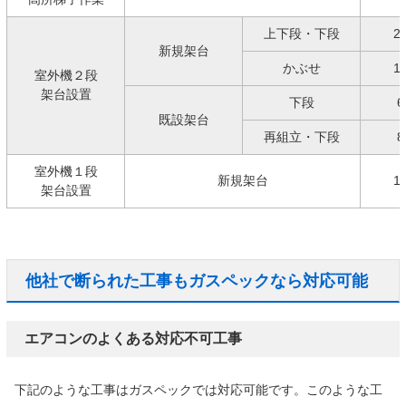
上下段・下段
2
新規架台
かぶせ
1
室外機２段
架台設置
下段
6
既設架台
再組立・下段
8
室外機１段
新規架台
1
架台設置
他社で断られた工事もガスペックなら対応可能
エアコンのよくある対応不可工事
下記のような工事はガスペックでは対応可能です。このような工