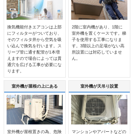
換気機能付きエアコンは上部
2階に室内機があり、1階に
にフィルターがついており、
室外機を置くケースです。梯
そのフィルタ井から空気を吸
子を使用する工事になりま
い込んで換気を行います。ス
す。3階以上の足場がない高
リーブ管に通す配管が1本増
所設置には対応していませ
えますので場合によっては貫
ん。
通穴を広げる工事が必要にな
ります。
室外機が屋根の上にある
室外機が天吊り設置
室外機が屋根置きの為、危険
マンションやアパートなどの