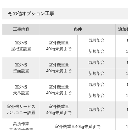
その他オプション工事
工事内容
条件
追加
既設架台
8
室外機
室外機重量
屋根置設置
40kg未満まで
新規架台
1
既設架台
8
室外機
室外機重量
壁面設置
40kg未満まで
新規架台
1
既設架台
8
室外機
室外機重量
天吊設置
40kg未満まで
新規架台
1
室外機サービス
室外機重量
既設架台
8
バルコニー設置
40kg未満まで
高所作業
室外機重量40kg未満まで
1
高所梯子作業