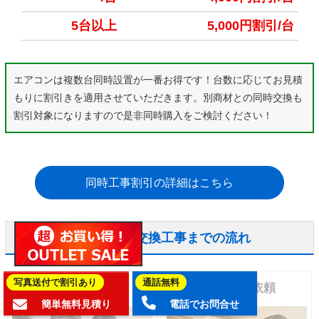
5台以上
5,000円割引/台
エアコンは複数台同時設置が一番お得です！台数に応じてお見積
もりに割引きを適用させていただきます。別商材との同時交換も
割引対象になりますので是非同時購入をご検討ください！
同時工事割引の詳細はこちら
エアコンの依頼から交換工事までの流れ
写真送付で割引あり
通話無料
１
２
商品を選ぶ
お見積り依頼
簡単無料見積り
電話でお問合せ