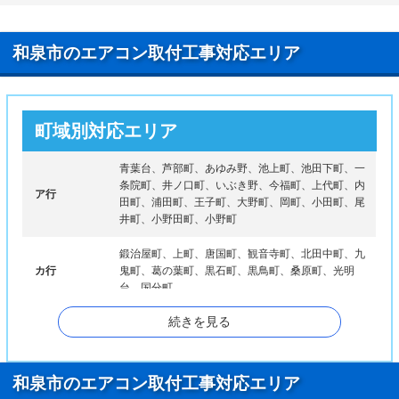
和泉市のエアコン取付工事対応エリア
町域別対応エリア
青葉台、芦部町、あゆみ野、池上町、池田下町、一
条院町、井ノ口町、いぶき野、今福町、上代町、内
ア行
田町、浦田町、王子町、大野町、岡町、小田町、尾
井町、小野田町、小野町
鍛治屋町、上町、唐国町、観音寺町、北田中町、九
カ行
鬼町、葛の葉町、黒石町、黒鳥町、桑原町、光明
台、国分町
続きを見る
サ行
幸、阪本町、山荘町、下宮町、善正町
太町、父鬼町、坪井町、鶴山台、テクノステージ、
タ行
寺門町、寺田町、富秋町
和泉市のエアコン取付工事対応エリア