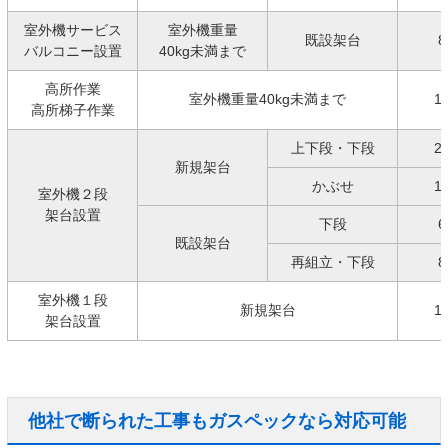
室外機サービス
室外機重量
既設架台
8
バルコニー設置
40kg未満まで
高所作業
室外機重量40kg未満まで
1
高所梯子作業
上下段・下段
2
新規架台
かぶせ
1
室外機２段
架台設置
下段
6
既設架台
再組立・下段
8
室外機１段
新規架台
1
架台設置
他社で断られた工事もガスペックなら対応可能