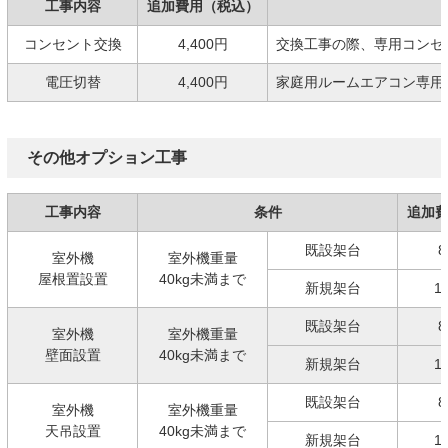
工事内容
追加費用（税込）
コンセント交換
4,400円
交換工事の際、専用コンセ
電圧切替
4,400円
家庭用ルームエアコン専用の
その他オプション工事
工事内容
条件
追加
既設架台
8
室外機
室外機重量
屋根置設置
40kg未満まで
新規架台
1
既設架台
8
室外機
室外機重量
壁面設置
40kg未満まで
新規架台
1
既設架台
8
室外機
室外機重量
天吊設置
40kg未満まで
新規架台
1