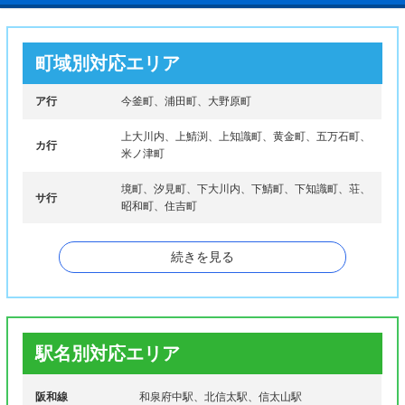
ナ行
南面利町、納花町、のぞみ野
伯太町、はつが野、春木川町、春木町、繁和町、東
町域別対応エリア
ハ行
阪本町、肥子町、久井町、平井町、福瀬町、伏屋
町、府中町、仏並町
ア行
今釜町、浦田町、大野原町
舞町、槇尾山町、松尾寺町、まなび野、万町、箕形
マ行
町、みずき台、緑ケ丘、三林町、室堂町
上大川内、上鯖渕、上知識町、黄金町、五万石町、
カ行
米ノ津町
ヤ行
弥生町
境町、汐見町、下大川内、下鯖町、下知識町、荘、
サ行
ワ行
若樫町、和気町、和田町
昭和町、住吉町
高尾野町江内、高尾野町大久保、高尾野町上水流、
続きを見る
タ行
高尾野町唐笠木、高尾野町柴引、高尾野町下水流、
高尾野町下高尾野、武本、知識町、中央町
ナ行
西出水町、野田町上名、野田町下名
ハ行
福ノ江町、麓町、文化町、平和町、本町
駅名別対応エリア
マ行
緑町、美原町、明神町、向江町
阪和線
和泉府中駅、北信太駅、信太山駅