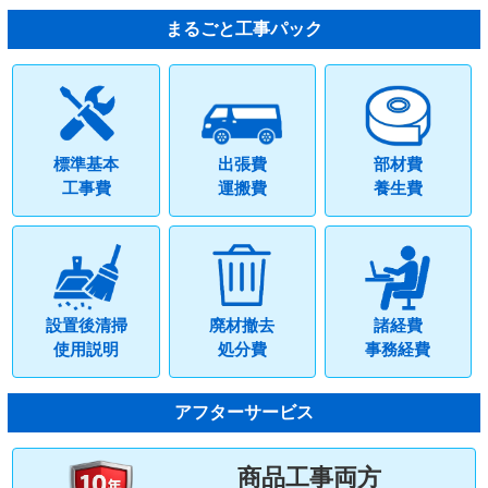
まるごと工事パック
標準基本
出張費
部材費
工事費
運搬費
養生費
設置後清掃
廃材撤去
諸経費
使用説明
処分費
事務経費
アフターサービス
商品工事両方