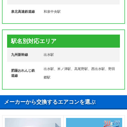
ラ行
六月田町
泉北高速鉄道線
和泉中央駅
駅名別対応エリア
九州新幹線
出水駅
出水駅、米ノ津駅、高尾野駅、西出水駅、野田
肥薩おれんじ鉄
道線
郷駅
メーカーから交換するエアコンを選ぶ