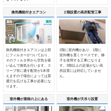
換気機能付きエアコン
２階設置の高所配管工事
換気機能付きエアコンは上部
2階に室内機があり、1階に
にフィルターがついており、
室外機を置くケースです。梯
そのフィルタ井から空気を吸
子を使用する工事になりま
い込んで換気を行います。ス
す。3階以上の足場がない高
リーブ管に通す配管が1本増
所設置には対応していませ
えますので場合によっては貫
ん。
通穴を広げる工事が必要にな
ります。
室外機が屋根の上にある
室外機が天吊り設置