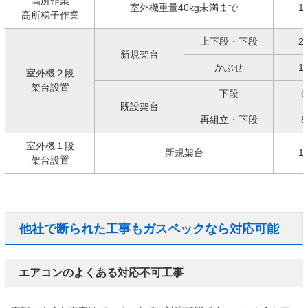
高所作業
室外機重量40kg未満まで
1
高所梯子作業
上下段・下段
2
新規架台
かぶせ
1
室外機２段
架台設置
下段
6
既設架台
再組立・下段
8
室外機１段
新規架台
1
架台設置
他社で断られた工事もガスペックなら対応可能
エアコンのよくある対応不可工事