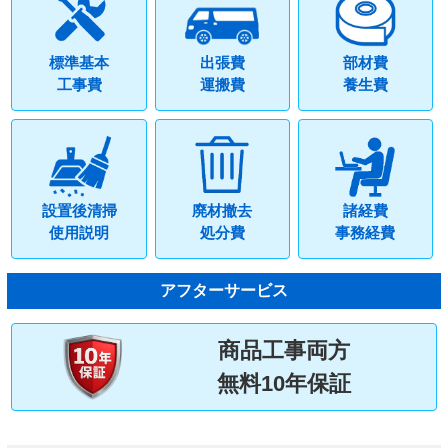
標準基本
出張費
部材費
工事費
運搬費
養生費
設置後清掃
廃材撤去
諸経費
使用説明
処分費
事務経費
アフターサービス
商品工事両方
無料10年保証