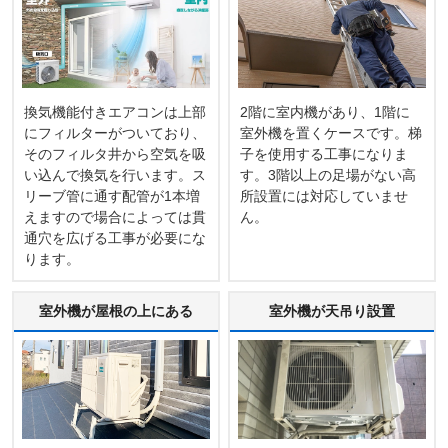
換気機能付きエアコンは上部
2階に室内機があり、1階に
にフィルターがついており、
室外機を置くケースです。梯
そのフィルタ井から空気を吸
子を使用する工事になりま
い込んで換気を行います。ス
す。3階以上の足場がない高
リーブ管に通す配管が1本増
所設置には対応していませ
えますので場合によっては貫
ん。
通穴を広げる工事が必要にな
ります。
室外機が屋根の上にある
室外機が天吊り設置