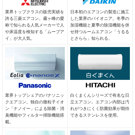
業界トップクラスの販売実績を
日本初のエアコンの製造に施工
誇る三菱エアコン。霧ヶ峰の愛
した業界のパイオニア。冬季の
称で知られる人気メーカーで人
加湿機能と夏季の除湿機能を併
や床温度を検知する「ムーブア
せ持つルームエアコン「うるる
イ」が大人気。
とさらら」知られる。
業界トップシェアのパナソニッ
白くまくんシリーズで有名な日
クエアコン。独自の微粒子イオ
立エアコン。エアコン内部は汚
ン「ナノイー」による除菌・消
れがつきにくく防菌効果が期待
臭機能やフィルター掃除機能搭
できるステンレスを使用。
載。