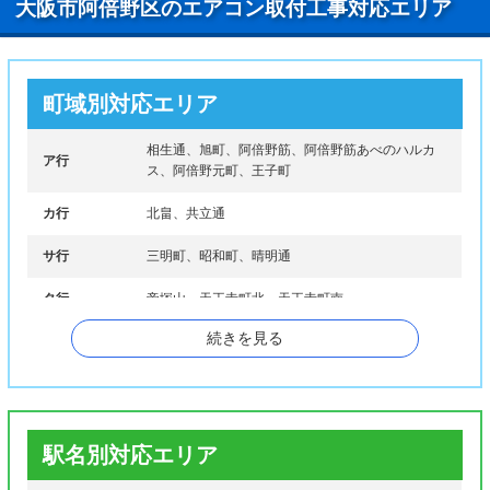
大阪市阿倍野区のエアコン取付工事対応エリア
町域別対応エリア
相生通、旭町、阿倍野筋、阿倍野筋あべのハルカ
ア行
ス、阿倍野元町、王子町
カ行
北畠、共立通
サ行
三明町、昭和町、晴明通
タ行
帝塚山、天王寺町北、天王寺町南
続きを見る
ナ行
長池町、西田辺町
ハ行
橋本町、播磨町、万代、阪南町、美章園、文の里
マ行
松崎町、松虫通、丸山通、桃ケ池町
駅名別対応エリア