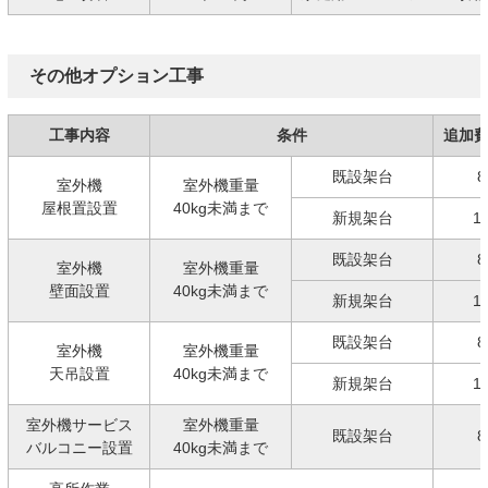
その他オプション工事
工事内容
条件
追加
既設架台
8
室外機
室外機重量
屋根置設置
40kg未満まで
新規架台
1
既設架台
8
室外機
室外機重量
壁面設置
40kg未満まで
新規架台
1
既設架台
8
室外機
室外機重量
天吊設置
40kg未満まで
新規架台
1
室外機サービス
室外機重量
既設架台
8
バルコニー設置
40kg未満まで