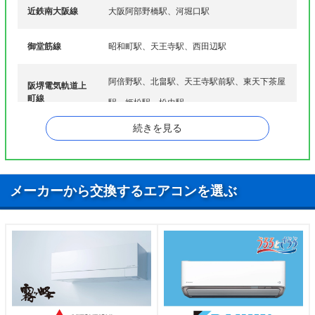
近鉄南大阪線
大阪阿部野橋駅、河堀口駅
御堂筋線
昭和町駅、天王寺駅、西田辺駅
阿倍野駅、北畠駅、天王寺駅前駅、東天下茶屋
阪堺電気軌道上
町線
駅、姫松駅、松虫駅
続きを見る
阪和線
美章園駅
谷町線
阿倍野駅、文の里駅
メーカーから交換するエアコンを選ぶ