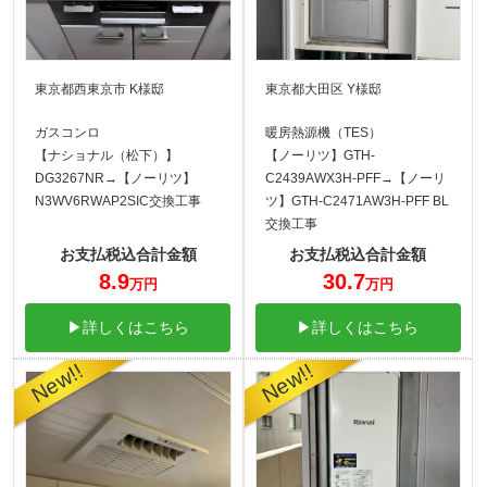
東京都西東京市 K様邸
東京都大田区 Y様邸
ガスコンロ
暖房熱源機（TES）
【ナショナル（松下）】
【ノーリツ】GTH-
DG3267NR→【ノーリツ】
C2439AWX3H-PFF→【ノーリ
N3WV6RWAP2SIC交換工事
ツ】GTH-C2471AW3H-PFF BL
交換工事
お支払税込合計金額
お支払税込合計金額
8.9
30.7
万円
万円
▶詳しくはこちら
▶詳しくはこちら