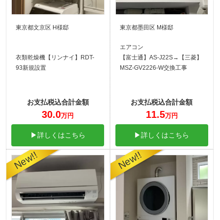
東京都文京区 H様邸
東京都墨田区 M様邸
エアコン
衣類乾燥機【リンナイ】RDT-
【富士通】AS-J22S→【三菱】
93新規設置
MSZ-GV2226-W交換工事
お支払税込合計金額
お支払税込合計金額
30.0
11.5
万円
万円
▶詳しくはこちら
▶詳しくはこちら