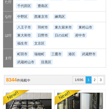
た行
千代田区
豊島区
な行
中野区
西東京市
練馬区
八王子市
羽村市
東久留米市
東村山市
は行
東大和市
日野市
日の出町
府中市
福生市
文京区
町田市
瑞穂町
三鷹市
港区
武蔵野市
ま行
武蔵村山市
目黒区
8344
1/696
1
2
3
件掲載中