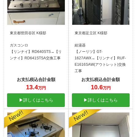
東京都世田谷区 K様邸
東京都足立区 K様邸
ガスコンロ
給湯器
【リンナイ】RD640STS→【リ
【ノーリツ】GT-
ンナイ】RD641STSA交換工事
1627AWX→【リンナイ】RUF-
E1616SAW(アウトレット)交換
工事
お支払税込合計金額
お支払税込合計金額
13.4
10.6
万円
万円
▶詳しくはこちら
▶詳しくはこちら