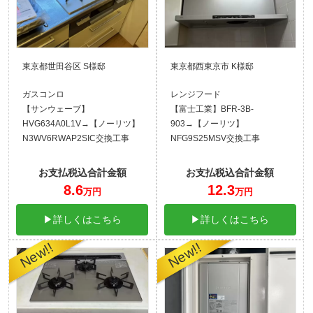
東京都世田谷区 S様邸
東京都西東京市 K様邸
ガスコンロ
レンジフード
【サンウェーブ】
【富士工業】BFR-3B-
HVG634A0L1V→【ノーリツ】
903→【ノーリツ】
N3WV6RWAP2SIC交換工事
NFG9S25MSV交換工事
お支払税込合計金額
お支払税込合計金額
8.6
12.3
万円
万円
▶詳しくはこちら
▶詳しくはこちら