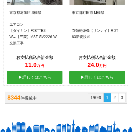
東京都葛飾区 S様邸
東京都町田市 M様邸
エアコン
【ダイキン】F28TTES-
衣類乾燥機【リンナイ】RDT-
W→【三菱】MSZ-GV2226-W
63新規設置
交換工事
お支払税込合計金額
お支払税込合計金額
11.0
24.0
万円
万円
▶詳しくはこちら
▶詳しくはこちら
8344
1/696
1
2
3
件掲載中