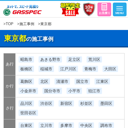
>
TOP
>
施工事例
>東京都
東京都
の施工事例
昭島市
あきる野市
足立区
荒川区
あ行
板橋区
稲城市
江戸川区
青梅市
大田区
葛飾区
北区
清瀬市
国立市
江東区
か行
小金井市
国分寺市
小平市
狛江市
品川区
渋谷区
新宿区
杉並区
墨田区
さ行
世田谷区
台東区
立川市
多摩市
中央区
調布市