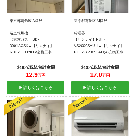
東京都葛飾区 A様邸
東京都葛飾区 M様邸
浴室乾燥機
給湯器
【東京ガス】IBD-
【リンナイ】RUF-
3001ACSK→【リンナイ】
VS2000SAU-1→【リンナイ】
RBH-C3302K1P交換工事
RUF-SA2005SAU(A)交換工事
お支払税込合計金額
お支払税込合計金額
12.9
17.0
万円
万円
▶詳しくはこちら
▶詳しくはこちら