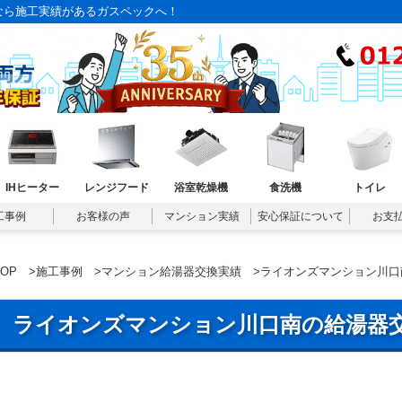
なら施工実績があるガスペックへ！
IHヒーター
レンジフード
浴室乾燥機
食洗機
トイレ
工事例
お客様の声
マンション実績
安心保証について
お支
TOP
>
施工事例
>
マンション給湯器交換実績
>ライオンズマンション川口
ライオンズマンション川口南の給湯器