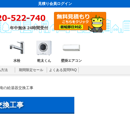
見積り会員ログイン
年中無休 24時間受付
水栓
乾太くん
壁掛エアコン
払方法
期間限定セール
よくある質問FAQ
南の給湯器交換工事
交換工事