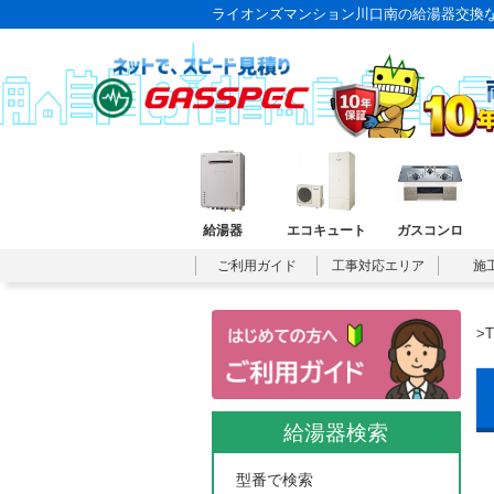
ライオンズマンション川口南の給湯器交換
給湯器
エコキュート
ガスコンロ
ご利用ガイド
工事対応エリア
施
>
給湯器検索
型番で検索