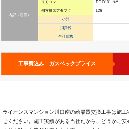
リモコン
RC-D101 ﾏﾙﾁ
側方排気アダプタ
L26
内訳（定価）
小計
消費税
合計価格
工事費込み ガスペックプライス
ライオンズマンション川口南の給湯器交換工事は施工
せください。施工実績がある当社だから、どうかご安