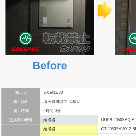
Before
施工日
2016/12/28
施工場所
埼玉県川口市 O様邸
施工時間
2時間 0分
交換前の機種
給湯器
OURB-2050SAQ-A
給湯器
GT-2050SAWX-2 B