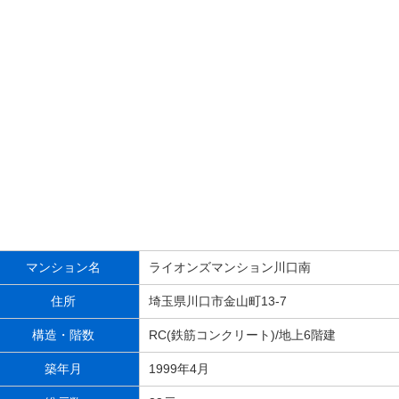
マンション名
ライオンズマンション川口南
住所
埼玉県川口市金山町13-7
構造・階数
RC(鉄筋コンクリート)/地上6階建
築年月
1999年4月