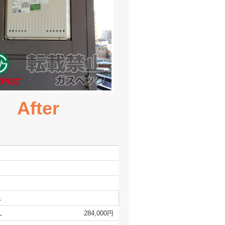
After
L
L
284,000円