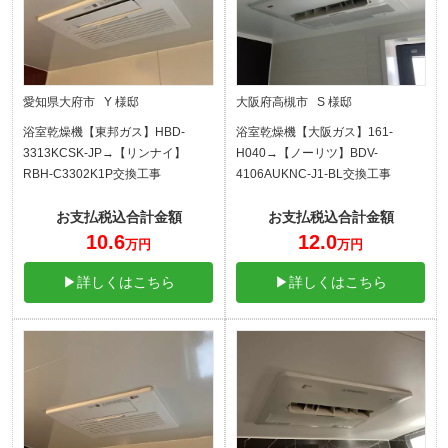
愛知県大府市 Y 様邸
大阪府高槻市 S 様邸
浴室乾燥機【東邦ガス】HBD-
浴室乾燥機【大阪ガス】161-
3313KCSK-JP→【リンナイ】
H040→【ノーリツ】BDV-
RBH-C3302K1P交換工事
4106AUKNC-J1-BL交換工事
お支払税込合計金額
お支払税込合計金額
10.6
12.0
万円
万円
▶詳しくはこちら
▶詳しくはこちら