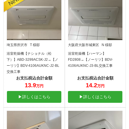
埼玉県所沢市 T 様邸
大阪府大阪市城東区 N 様邸
浴室乾燥機【ナショナル（松
浴室乾燥機【ハーマン】
下）】ABD-3299ACSK-J2→【ノ
FD2808→【ノーリツ】BDV-
ーリツ】BDV-4106AUKNC-J2-BL
4106AUKNC-J3-BL交換工事
交換工事
お支払税込合計金額
お支払税込合計金額
13.9
14.2
万円
万円
▶詳しくはこちら
▶詳しくはこちら