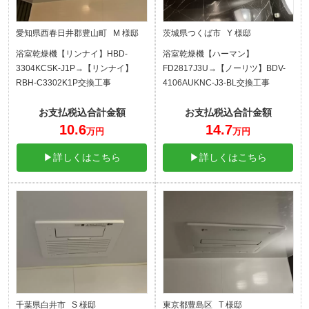
愛知県西春日井郡豊山町 M 様邸
茨城県つくば市 Y 様邸
浴室乾燥機【リンナイ】HBD-
浴室乾燥機【ハーマン】
3304KCSK-J1P→【リンナイ】
FD2817J3U→【ノーリツ】BDV-
RBH-C3302K1P交換工事
4106AUKNC-J3-BL交換工事
お支払税込合計金額
お支払税込合計金額
10.6
14.7
万円
万円
▶詳しくはこちら
▶詳しくはこちら
千葉県白井市 S 様邸
東京都豊島区 T 様邸