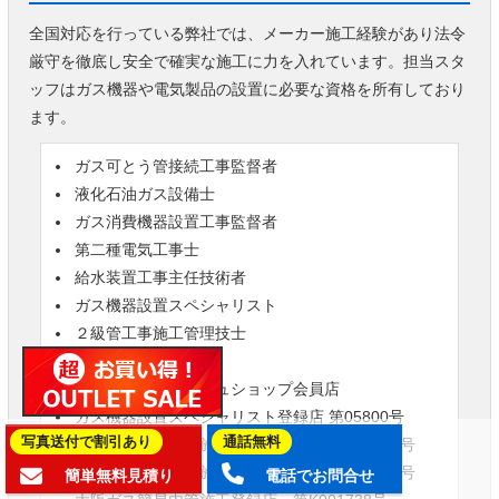
全国対応を行っている弊社では、メーカー施工経験があり法令
厳守を徹底し安全で確実な施工に力を入れています。担当スタ
ッフはガス機器や電気製品の設置に必要な資格を所有しており
ます。
ガス可とう管接続工事監督者
液化石油ガス設備士
ガス消費機器設置工事監督者
第二種電気工事士
給水装置工事主任技術者
ガス機器設置スペシャリスト
２級管工事施工管理技士
簡易内管施工士
ノーリツハウレッシュショップ会員店
ガス機器設置スペシャリスト登録店 第05800号
写真送付で割引あり
通話無料
東京ガス簡易内管施工登録店 第1-2024-0058号
京葉ガス簡易内管施工登録店 第1-2024-0005号
簡単無料見積り
電話でお問合せ