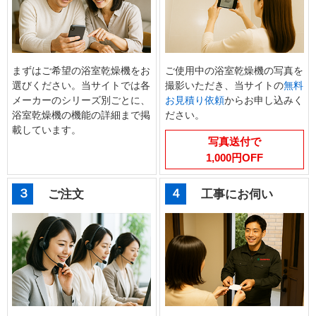
まずはご希望の浴室乾燥機をお
ご使用中の浴室乾燥機の写真を
選びください。当サイトでは各
撮影いただき、当サイトの
無料
メーカーのシリーズ別ごとに、
お見積り依頼
からお申し込みく
浴室乾燥機の機能の詳細まで掲
ださい。
載しています。
写真送付で
1,000円OFF
３
４
ご注文
工事にお伺い