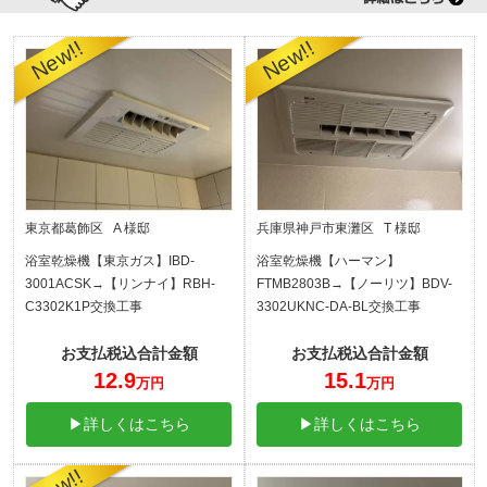
東京都葛飾区 A 様邸
兵庫県神戸市東灘区 T 様邸
浴室乾燥機【東京ガス】IBD-
浴室乾燥機【ハーマン】
3001ACSK→【リンナイ】RBH-
FTMB2803B→【ノーリツ】BDV-
C3302K1P交換工事
3302UKNC-DA-BL交換工事
お支払税込合計金額
お支払税込合計金額
12.9
15.1
万円
万円
▶詳しくはこちら
▶詳しくはこちら