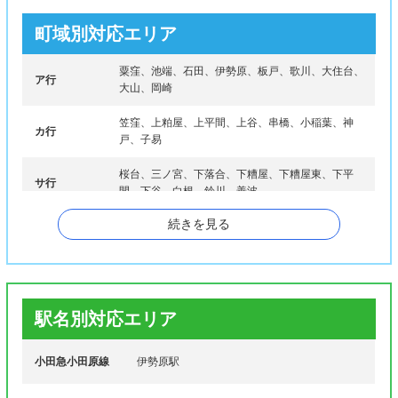
町域別対応エリア
粟窪、池端、石田、伊勢原、板戸、歌川、大住台、
ア行
大山、岡崎
笠窪、上粕屋、上平間、上谷、串橋、小稲葉、神
カ行
戸、子易
桜台、三ノ宮、下落合、下糟屋、下糟屋東、下平
サ行
間、下谷、白根、鈴川、善波
続きを見る
タ行
高森、高森台、田中、坪ノ内
ナ行
西富岡、沼目
ハ行
八幡台、東大竹、東富岡、東成瀬、日向
駅名別対応エリア
マ行
見附島
小田急小田原線
伊勢原駅