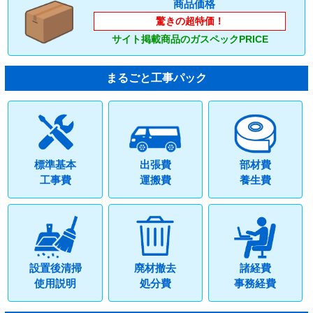
商品価格
驚きの超特価！
サイト掲載商品のガスペックPRICE
まるごと工事パック
標準基本
出張費
部材費
工事費
運搬費
養生費
設置後清掃
廃材撤去
諸経費
使用説明
処分費
事務経費