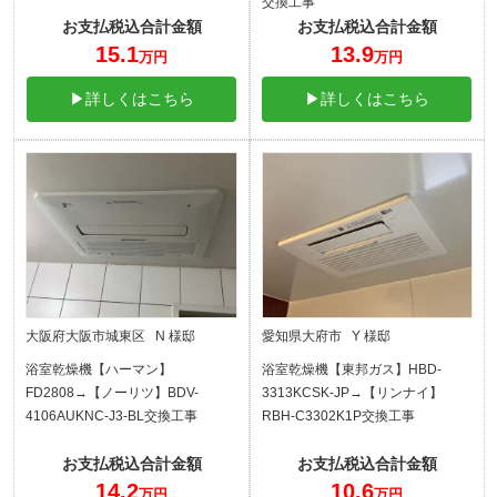
交換工事
お支払税込合計金額
お支払税込合計金額
15.1
13.9
万円
万円
▶詳しくはこちら
▶詳しくはこちら
大阪府大阪市城東区 N 様邸
愛知県大府市 Y 様邸
浴室乾燥機【ハーマン】
浴室乾燥機【東邦ガス】HBD-
FD2808→【ノーリツ】BDV-
3313KCSK-JP→【リンナイ】
4106AUKNC-J3-BL交換工事
RBH-C3302K1P交換工事
お支払税込合計金額
お支払税込合計金額
14.2
10.6
万円
万円