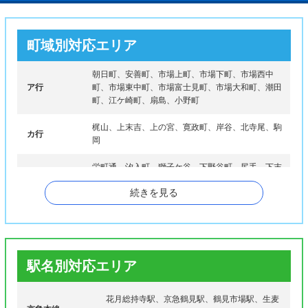
町域別対応エリア
朝日町、安善町、市場上町、市場下町、市場西中
ア行
町、市場東中町、市場富士見町、市場大和町、潮田
町、江ケ崎町、扇島、小野町
梶山、上末吉、上の宮、寛政町、岸谷、北寺尾、駒
カ行
岡
栄町通、汐入町、獅子ケ谷、下野谷町、尻手、下末
サ行
吉、末広町、菅沢町、諏訪坂
続きを見る
大黒町、大黒ふ頭、大東町、佃野町、鶴見、鶴見中
タ行
央、寺谷、豊岡町
ナ行
仲通、生麦
駅名別対応エリア
馬場、浜町、東寺尾、東寺尾北台、東寺尾中台、東
ハ行
寺尾東台、平安町、弁天町、本町通
花月総持寺駅、京急鶴見駅、鶴見市場駅、生麦