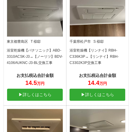
東京都豊島区 T 様邸
千葉県松戸市 S 様邸
浴室乾燥機【パナソニック】ABD-
浴室乾燥機【リンナイ】RBH-
3310ACSK-J3→【ノーリツ】BDV-
C336K3P→【リンナイ】RBH-
4106AUKNC-J3-BL交換工事
C3302K3P交換工事
お支払税込合計金額
お支払税込合計金額
14.5
14.4
万円
万円
▶詳しくはこちら
▶詳しくはこちら