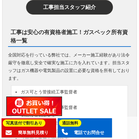
工事担当スタッフ紹介
工事は安心の有資格者施工！ガスペック所有資
格一覧
全国対応を行っている弊社では、メーカー施工経験があり法令
厳守を徹底し安全で確実な施工に力を入れています。担当スタ
ッフはガス機器や電気製品の設置に必要な資格を所有しており
ます。
ガス可とう管接続工事監督者
液化石油ガス設備士
ガス消費機器設置工事監督者
第二種電気工事士
給水装置工事主任技術者
写真送付で割引あり
通話無料
ガス機器設置スペシャリスト
簡単無料見積り
電話でお問合せ
２級管工事施工管理技士