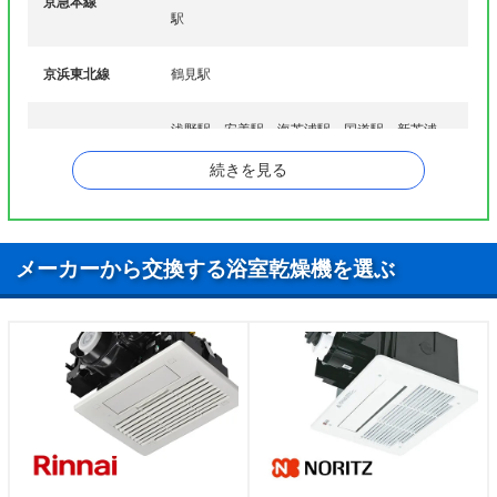
京急本線
マ行
三ツ池公園、向井町、元宮
駅
ヤ行
矢向
京浜東北線
鶴見駅
浅野駅、安善駅、海芝浦駅、国道駅、新芝浦
鶴見線
駅、鶴見駅、鶴見小野駅、弁天橋駅
続きを見る
南武線
矢向駅
メーカーから交換する浴室乾燥機を選ぶ