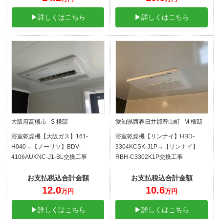
▶詳しくはこちら
▶詳しくはこちら
大阪府高槻市 S 様邸
愛知県西春日井郡豊山町 M 様邸
浴室乾燥機【大阪ガス】161-
浴室乾燥機【リンナイ】HBD-
H040→【ノーリツ】BDV-
3304KCSK-J1P→【リンナイ】
4106AUKNC-J1-BL交換工事
RBH-C3302K1P交換工事
お支払税込合計金額
お支払税込合計金額
12.0
10.6
万円
万円
▶詳しくはこちら
▶詳しくはこちら