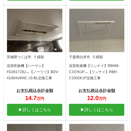
茨城県つくば市 Y 様邸
千葉県白井市 S 様邸
浴室乾燥機【ハーマン】
浴室乾燥機【リンナイ】RBHM-
FD2817J3U→【ノーリツ】BDV-
C337K1P→【リンナイ】RBH-
4106AUKNC-J3-BL交換工事
C3302K1P交換工事
お支払税込合計金額
お支払税込合計金額
14.7
12.0
万円
万円
▶詳しくはこちら
▶詳しくはこちら